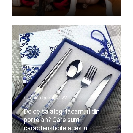
CIteste mai departe
noiembrie 4, 2022
De ce sa alegi tacamuri din
portelan? Care sunt
caracteristicile acestui