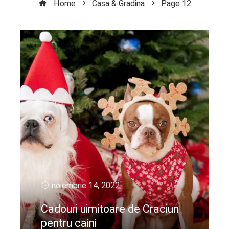
Home
Casa & Gradina
Page 12
noiembrie 14, 2022
Cadouri uimitoare de Craciun
pentru caini