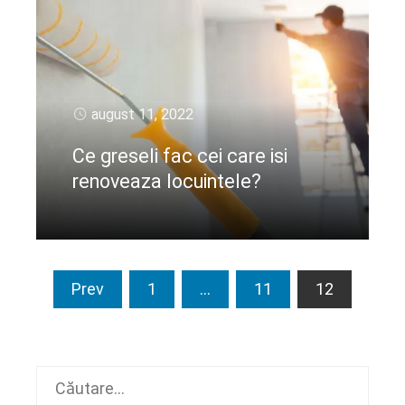
august 11, 2022
Ce greseli fac cei care isi
renoveaza locuintele?
CIteste mai departe
Paginație
Prev
1
…
11
12
articole
Caută
după: