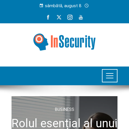
sâmbătă, august 8
BUSINESS
Rolul esențial al unui