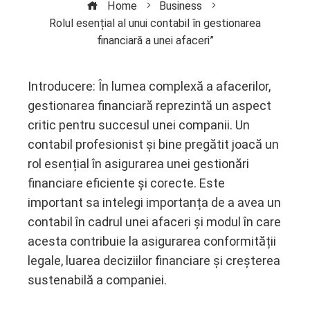
Home
Business
Rolul esențial al unui contabil în gestionarea
financiară a unei afaceri”
Introducere: În lumea complexă a afacerilor,
gestionarea financiară reprezintă un aspect
ebook
critic pentru succesul unei companii. Un
contabil profesionist și bine pregătit joacă un
ter
rol esențial în asigurarea unei gestionări
financiare eficiente și corecte. Este
edIn
important sa intelegi importanța de a avea un
contabil în cadrul unei afaceri și modul în care
erest
acesta contribuie la asigurarea conformității
legale, luarea deciziilor financiare și creșterea
mbleupon
sustenabilă a companiei.
l