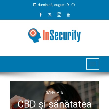
duminică, august 9
SANATATE
CBD și sănătatea