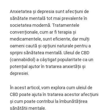
Anxietatea și depresia sunt afecțiuni de
sănătate mentală tot mai prevalente în
ebook
societatea modernă. Tratamentele
convenționale, cum ar fi terapia și
ter
medicamentele, sunt eficiente, dar mulți
oameni caută și opțiuni naturale pentru a
edIn
sprijini sănătatea mentală. Uleiul de CBD
(cannabidiol) a câștigat popularitate ca un
erest
potențial ajutor în tratarea anxietății și
depresiei.
mbleupon
l
În acest articol, vom explora cum uleiul de
CBD poate ajuta în tratarea acestor afecțiuni
și cum poate contribui la îmbunătățirea
sănătății mentale.