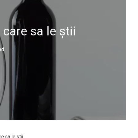
are sa le știi
ad
 sa le știi