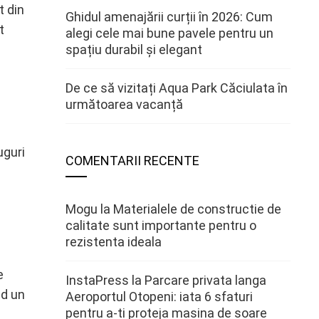
t din
Ghidul amenajării curții în 2026: Cum
t
alegi cele mai bune pavele pentru un
spațiu durabil și elegant
De ce să vizitați Aqua Park Căciulata în
următoarea vacanță
uguri
COMENTARII RECENTE
Mogu
la
Materialele de constructie de
calitate sunt importante pentru o
rezistenta ideala
e
InstaPress
la
Parcare privata langa
nd un
Aeroportul Otopeni: iata 6 sfaturi
pentru a-ti proteja masina de soare