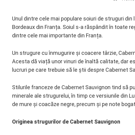
Unul dintre cele mai populare soiuri de struguri di
Bordeaux din Franța. Soiul s-a răspândit în toate r
ebook
dintre cele mai importante din Franța.
ter
Un strugure cu înmugurire și coacere târzie, Cabern
Acesta dă viață unor vinuri de înaltă calitate, dar 
edIn
lucruri pe care trebuie să le știi despre Cabernet S
erest
Stilurile franceze de Cabernet Sauvignon tind să pu
mbleupon
minerale ale strugurelui, în timp ce versiunile di
de mure și coacăze negre, precum și pe note bogate
l
Originea strugurilor de Cabernet Sauvignon