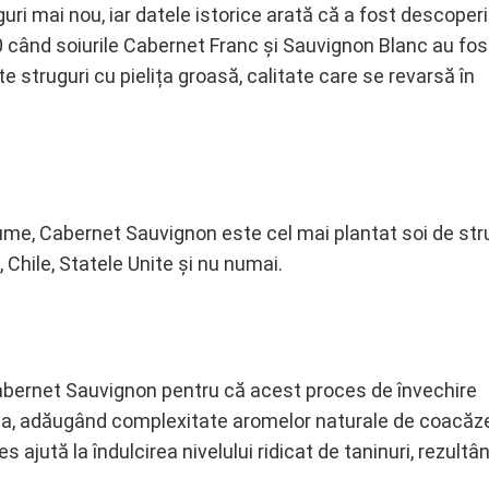
uri mai nou, iar datele istorice arată că a fost descoperi
00 când soiurile Cabernet Franc și Sauvignon Blanc au fos
 struguri cu pielița groasă, calitate care se revarsă în
ume, Cabernet Sauvignon este cel mai plantat soi de str
ia, Chile, Statele Unite și nu numai.
Cabernet Sauvignon pentru că acest proces de învechire
fea, adăugând complexitate aromelor naturale de coacăz
es ajută la îndulcirea nivelului ridicat de taninuri, rezultâ