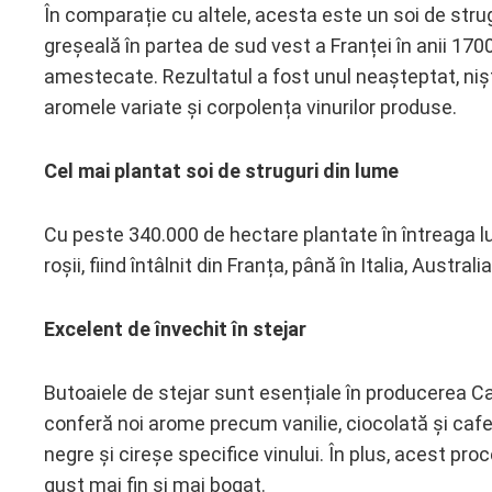
În comparație cu altele, acesta este un soi de strug
greșeală în partea de sud vest a Franței în anii 17
amestecate. Rezultatul a fost unul neașteptat, niște
aromele variate și corpolența vinurilor produse.
Cel mai plantat soi de struguri din lume
Cu peste 340.000 de hectare plantate în întreaga l
roșii, fiind întâlnit din Franța, până în Italia, Austral
Excelent de învechit în stejar
Butoaiele de stejar sunt esențiale în producerea 
conferă noi arome precum vanilie, ciocolată și ca
negre și cireșe specifice vinului. În plus, acest proc
gust mai fin și mai bogat.