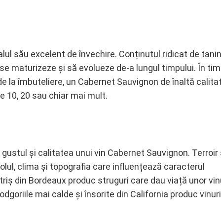
l său excelent de învechire. Conținutul ridicat de tanin
se maturizeze și să evolueze de-a lungul timpului. În ti
de la îmbuteliere, un Cabernet Sauvignon de înaltă calita
 10, 20 sau chiar mai mult.
 gustul și calitatea unui vin Cabernet Sauvignon. Terroir
lul, clima și topografia care influențează caracterul
etriș din Bordeaux produc struguri care dau viață unor vin
odgoriile mai calde și însorite din California produc vinur