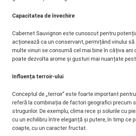
Capacitatea de învechire
Cabernet Sauvignon este cunoscut pentru potențialu
acționează ca un conservant, permițând vinului să 
multe vinuri se consumă cel mai bine în câțiva ani 
poate dezvolta arome și gusturi mai nuanțate peste
Influența terroir-ului
Conceptul de „terroir” este foarte important pentru
referă la combinația de factori geografici precum so
strugurilor. De exemplu, clima rece și solurile cu pi
cu un echilibru între eleganță și putere, în timp ce p
coapte, cu un caracter fructat.