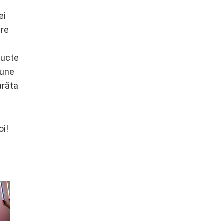
ei
are
ructe
iune
arăta
oi!