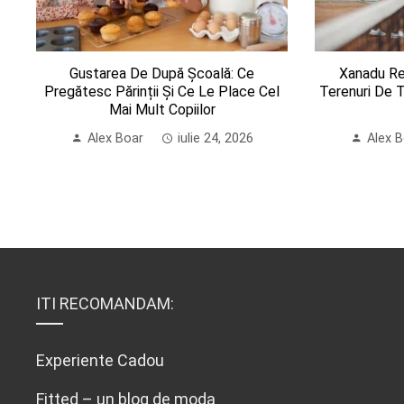
Gustarea De După Școală: Ce
Xanadu Re
Pregătesc Părinții Și Ce Le Place Cel
Terenuri De T
Mai Mult Copiilor
Alex Boar
iulie 24, 2026
Alex 
ITI RECOMANDAM:
Experiente Cadou
Fitted – un blog de moda