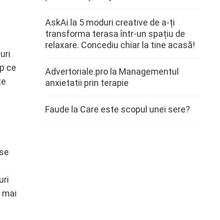
AskAi
la
5 moduri creative de a-ți
transforma terasa într-un spațiu de
relaxare. Concediu chiar la tine acasă!
uri
mp ce
Advertoriale.pro
la
Managementul
te
anxietatii prin terapie
Faude
la
Care este scopul unei sere?
 se
uri
i mai