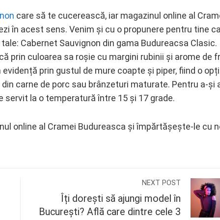
gnon
care să te cucerească, iar magazinul online al Cram
ezi în acest sens. Venim și cu o propunere pentru tine c
e tale: Cabernet Sauvignon din gama Budureacsa Clasic.
ă prin culoarea sa roșie cu margini rubinii și arome de f
 evidență prin gustul de mure coapte și piper, fiind o opț
 din carne de porc sau brânzeturi maturate. Pentru a-și 
e servit la o temperatură între 15 și 17 grade.
zinul online al Cramei Budureasca și împărtășește-le cu n
NEXT POST
Îți dorești să ajungi model în
București? Află care dintre cele 3