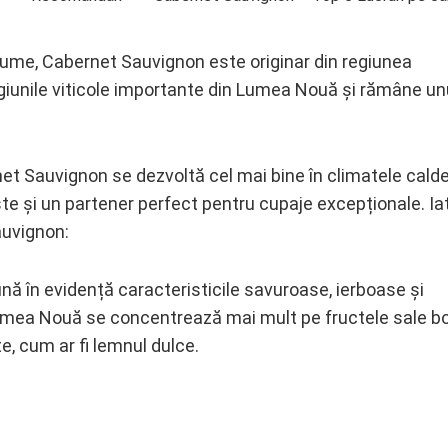
n lume, Cabernet Sauvignon este originar din regiunea
egiunile viticole importante din Lumea Nouă și rămâne un
et Sauvignon se dezvoltă cel mai bine în climatele calde
este și un partener perfect pentru cupaje excepționale. Ia
auvignon:
nă în evidență caracteristicile savuroase, ierboase și
n Lumea Nouă se concentrează mai mult pe fructele sale b
, cum ar fi lemnul dulce.