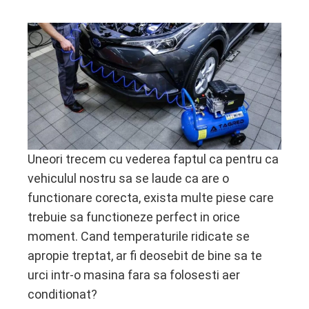
ebook
ter
edIn
Uneori trecem cu vederea faptul ca pentru ca
erest
vehiculul nostru sa se laude ca are o
functionare corecta, exista multe piese care
mbleupon
trebuie sa functioneze perfect in orice
moment. Cand temperaturile ridicate se
l
apropie treptat, ar fi deosebit de bine sa te
urci intr-o masina fara sa folosesti aer
conditionat?