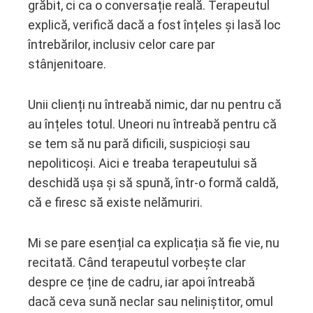
grăbit, ci ca o conversație reală. Terapeutul
explică, verifică dacă a fost înțeles și lasă loc
întrebărilor, inclusiv celor care par
stânjenitoare.
Unii clienți nu întreabă nimic, dar nu pentru că
au înțeles totul. Uneori nu întreabă pentru că
se tem să nu pară dificili, suspicioși sau
nepoliticoși. Aici e treaba terapeutului să
deschidă ușa și să spună, într-o formă caldă,
că e firesc să existe nelămuriri.
Mi se pare esențial ca explicația să fie vie, nu
recitată. Când terapeutul vorbește clar
despre ce ține de cadru, iar apoi întreabă
dacă ceva sună neclar sau neliniștitor, omul