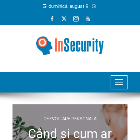
duminică, august 9
DEZVOLTARE PERSONALA
Când și cum ar