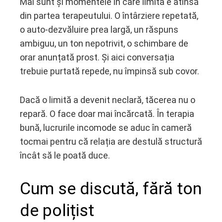
Mai sunt și momentele în care limita e atinsă
din partea terapeutului. O întârziere repetată,
o auto-dezvăluire prea largă, un răspuns
ambiguu, un ton nepotrivit, o schimbare de
orar anunțată prost. Și aici conversația
trebuie purtată repede, nu împinsă sub covor.
Dacă o limită a devenit neclară, tăcerea nu o
repară. O face doar mai încărcată. În terapia
bună, lucrurile incomode se aduc în cameră
tocmai pentru că relația are destulă structură
încât să le poată duce.
Cum se discută, fără ton
de polițist