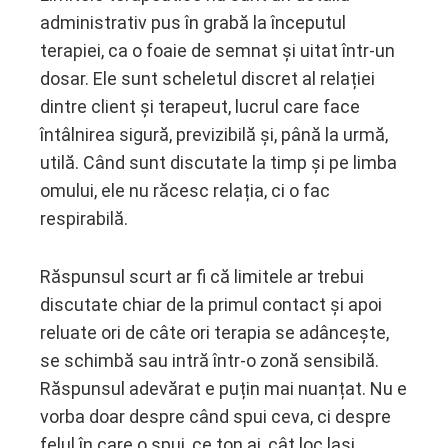
administrativ pus în grabă la începutul
ebook
terapiei, ca o foaie de semnat și uitat într-un
dosar. Ele sunt scheletul discret al relației
ter
dintre client și terapeut, lucrul care face
întâlnirea sigură, previzibilă și, până la urmă,
edIn
utilă. Când sunt discutate la timp și pe limba
omului, ele nu răcesc relația, ci o fac
erest
respirabilă.
mbleupon
Răspunsul scurt ar fi că limitele ar trebui
l
discutate chiar de la primul contact și apoi
reluate ori de câte ori terapia se adâncește,
se schimbă sau intră într-o zonă sensibilă.
Răspunsul adevărat e puțin mai nuanțat. Nu e
vorba doar despre când spui ceva, ci despre
felul în care o spui, ce ton ai, cât loc lași