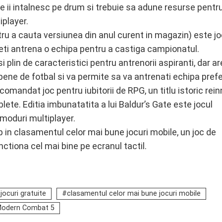
re ii intalnesc pe drum si trebuie sa adune resurse pentru
iplayer.
ru a cauta versiunea din anul curent in magazin) este jo
puteti antrena o echipa pentru a castiga campionatul.
 plin de caracteristici pentru antrenorii aspiranti, dar ar
opene de fotbal si va permite sa va antrenati echipa pref
omandat joc pentru iubitorii de RPG, un titlu istoric rein
ete. Editia imbunatatita a lui Baldur’s Gate este jocul
 moduri multiplayer.
 in clasamentul celor mai bune jocuri mobile, un joc de
ctiona cel mai bine pe ecranul tactil.
jocuri gratuite
clasamentul celor mai bune jocuri mobile
odern Combat 5