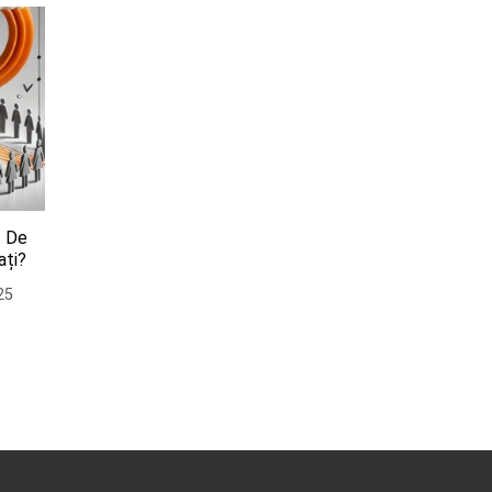
t De
ați?
25