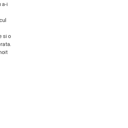
 a-i
cul
e si o
erata.
noit