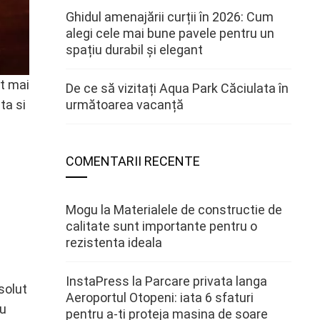
Ghidul amenajării curții în 2026: Cum
alegi cele mai bune pavele pentru un
spațiu durabil și elegant
nt mai
De ce să vizitați Aqua Park Căciulata în
ta si
următoarea vacanță
COMENTARII RECENTE
Mogu
la
Materialele de constructie de
calitate sunt importante pentru o
rezistenta ideala
InstaPress
la
Parcare privata langa
solut
Aeroportul Otopeni: iata 6 sfaturi
cu
pentru a-ti proteja masina de soare