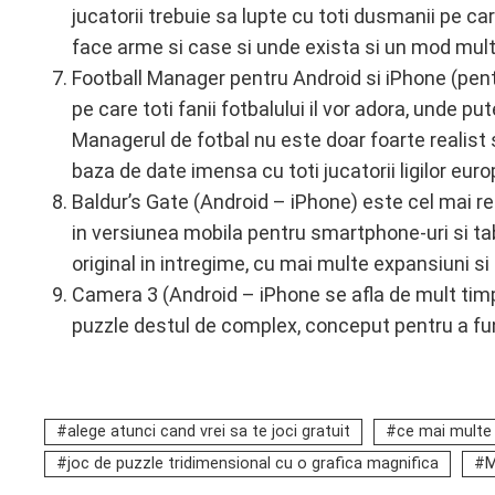
jucatorii trebuie sa lupte cu toti dusmanii pe ca
face arme si case si unde exista si un mod mult
Football Manager pentru Android si iPhone (pent
pe care toti fanii fotbalului il vor adora, unde 
Managerul de fotbal nu este doar foarte realist si
baza de date imensa cu toti jucatorii ligilor eur
Baldur’s Gate (Android – iPhone) este cel mai rec
in versiunea mobila pentru smartphone-uri si tabl
original in intregime, cu mai multe expansiuni si
Camera 3 (Android – iPhone se afla de mult timp
puzzle destul de complex, conceput pentru a fun
alege atunci cand vrei sa te joci gratuit
ce mai multe 
joc de puzzle tridimensional cu o grafica magnifica
M