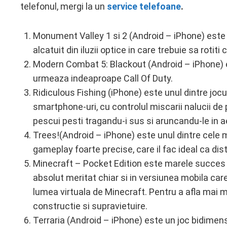
telefonul, mergi la un
service telefoane
.
Monument Valley 1 si 2 (Android – iPhone) este 
alcatuit din iluzii optice in care trebuie sa rotiti 
Modern Combat 5: Blackout (Android – iPhone) 
urmeaza indeaproape Call Of Duty.
Ridiculous Fishing (iPhone) este unul dintre jocu
smartphone-uri, cu controlul miscarii nalucii de p
pescui pesti tragandu-i sus si aruncandu-le in ae
Trees!(Android – iPhone) este unul dintre cele m
gameplay foarte precise, care il fac ideal ca dis
Minecraft – Pocket Edition este marele succes di
absolut meritat chiar si in versiunea mobila car
lumea virtuala de Minecraft. Pentru a afla mai mu
constructie si supravietuire.
Terraria (Android – iPhone) este un joc bidimensio