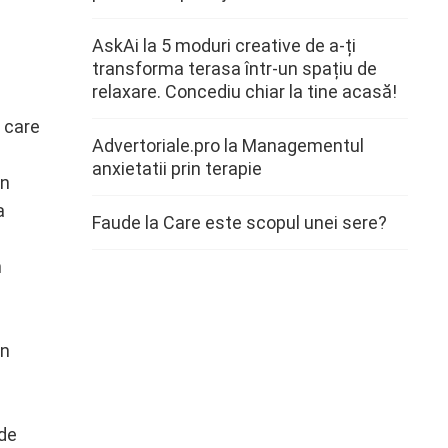
AskAi
la
5 moduri creative de a-ți
transforma terasa într-un spațiu de
relaxare. Concediu chiar la tine acasă!
 care
Advertoriale.pro
la
Managementul
anxietatii prin terapie
in
a
Faude
la
Care este scopul unei sere?
n
in
nde