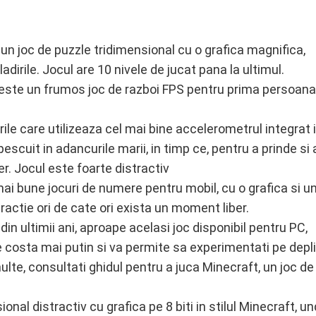
un joc de puzzle tridimensional cu o grafica magnifica,
cladirile. Jocul are 10 nivele de jucat pana la ultimul.
este un frumos joc de razboi FPS pentru prima persoana
rile care utilizeaza cel mai bine accelerometrul integrat 
escuit in adancurile marii, in timp ce, pentru a prinde si 
r. Jocul este foarte distractiv
ai bune jocuri de numere pentru mobil, cu o grafica si u
tractie ori de cate ori exista un moment liber.
n ultimii ani, aproape acelasi joc disponibil pentru PC,
e costa mai putin si va permite sa experimentati pe depl
lte, consultati ghidul pentru a juca Minecraft, un joc de
nal distractiv cu grafica pe 8 biti in stilul Minecraft, u