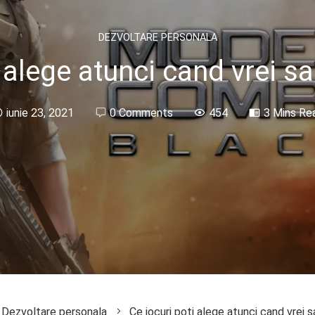
DEZVOLTARE PERSONALA
 alege atunci cand vrei sa 
iunie 23, 2021
0 Comments
454
3 Mins Re
Dezvoltare personala
Ce jocuri poti alege atunci cand vrei sa