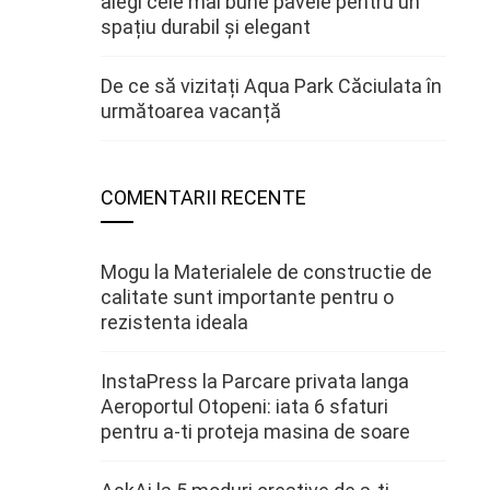
alegi cele mai bune pavele pentru un
spațiu durabil și elegant
De ce să vizitați Aqua Park Căciulata în
următoarea vacanță
COMENTARII RECENTE
Mogu
la
Materialele de constructie de
calitate sunt importante pentru o
rezistenta ideala
InstaPress
la
Parcare privata langa
Aeroportul Otopeni: iata 6 sfaturi
pentru a-ti proteja masina de soare