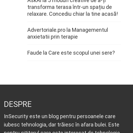
AskAi
la
5 moduri creative de a-ți
transforma terasa într-un spațiu de
relaxare. Concediu chiar la tine acasă!
Advertoriale.pro
la
Managementul
anxietatii prin terapie
Faude
la
Care este scopul unei sere?
DESPRE
InSecurity este un blog pentru persoanele care
iubesc tehnologia, dar trăiesc în afara bulei. Este
pentru cititorul care este interesat de tehnologie,