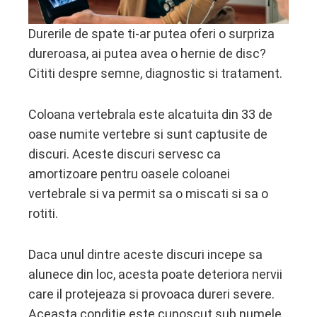
edIn
Durerile de spate ti-ar putea oferi o surpriza
erest
dureroasa, ai putea avea o hernie de disc?
Cititi despre semne, diagnostic si tratament.
mbleupon
Coloana vertebrala este alcatuita din 33 de
l
oase numite vertebre si sunt captusite de
discuri. Aceste discuri servesc ca
amortizoare pentru oasele coloanei
vertebrale si va permit sa o miscati si sa o
rotiti.
Daca unul dintre aceste discuri incepe sa
alunece din loc, acesta poate deteriora nervii
care il protejeaza si provoaca dureri severe.
Aceasta conditie este cunoscut sub numele