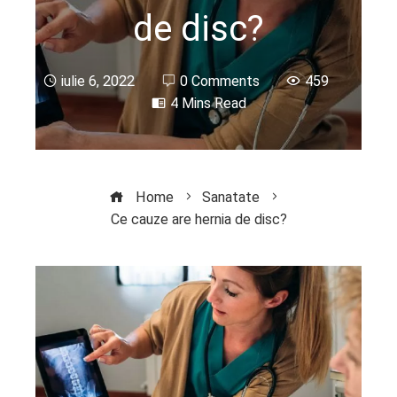
de disc?
iulie 6, 2022
0 Comments
459
4 Mins Read
Home
Sanatate
Ce cauze are hernia de disc?
ebook
ter