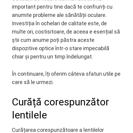
important pentru tine dacă te confrunți cu
ebook
anumite probleme ale sănătății oculare.
Investiția în ochelari de calitate este, de
ter
multe ori, costisitoare, de aceea e esențial să
știi cum anume poți păstra aceste
edIn
dispozitive optice într-o stare impecabilă
chiar și pentru un timp îndelungat.
erest
mbleupon
În continuare, îți oferim câteva sfaturi utile pe
care să le urmezi.
l
Curăță corespunzător
lentilele
Curățarea corespunzătoare a lentilelor