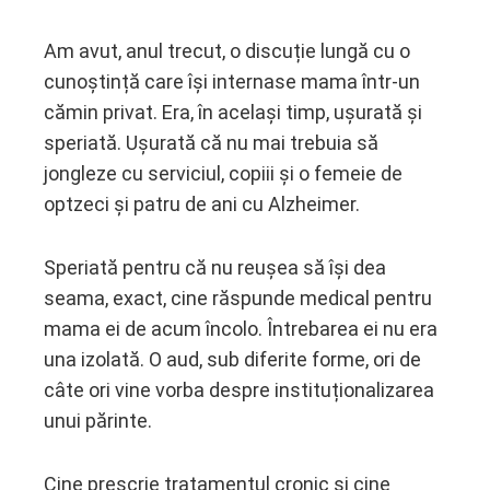
Am avut, anul trecut, o discuție lungă cu o
cunoștință care își internase mama într-un
ebook
cămin privat. Era, în același timp, ușurată și
speriată. Ușurată că nu mai trebuia să
ter
jongleze cu serviciul, copiii și o femeie de
optzeci și patru de ani cu Alzheimer.
edIn
Speriată pentru că nu reușea să își dea
erest
seama, exact, cine răspunde medical pentru
mbleupon
mama ei de acum încolo. Întrebarea ei nu era
una izolată. O aud, sub diferite forme, ori de
l
câte ori vine vorba despre instituționalizarea
unui părinte.
Cine prescrie tratamentul cronic și cine