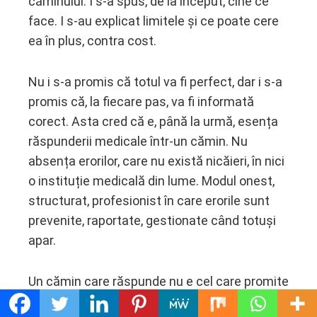
căminului. I s-a spus, de la început, cine ce
face. I s-au explicat limitele și ce poate cere
ea în plus, contra cost.
Nu i s-a promis că totul va fi perfect, dar i s-a
promis că, la fiecare pas, va fi informată
corect. Asta cred că e, până la urmă, esența
răspunderii medicale într-un cămin. Nu
absența erorilor, care nu există nicăieri, în nici
o instituție medicală din lume. Modul onest,
structurat, profesionist în care erorile sunt
prevenite, raportate, gestionate când totuși
apar.
Un cămin care răspunde nu e cel care promite
imposibilul. E cel care, când apare o problemă,