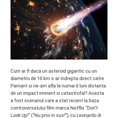
ebook
ter
edIn
erest
mbleupon
Cum ar fi daca un asteroid gigantic cu un
diametru de 10 km s-ar indrepta direct catre
l
Pamant si ne-am afla la numai 6 luni distanta
de un impact iminent si catastrofal? Acesta
a fost scenariul care a stat recent la baza
controversatului film marca Netflix “Don’t
Look Up!” (“Nu privi in sus!”), cu Leonardo di