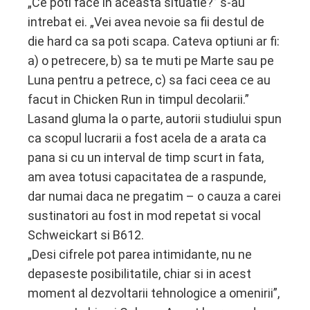
„Ce poti face in aceasta situatie?” s-au
intrebat ei. „Vei avea nevoie sa fii destul de
die hard ca sa poti scapa. Cateva optiuni ar fi:
a) o petrecere, b) sa te muti pe Marte sau pe
Luna pentru a petrece, c) sa faci ceea ce au
facut in Chicken Run in timpul decolarii.”
Lasand gluma la o parte, autorii studiului spun
ca scopul lucrarii a fost acela de a arata ca
pana si cu un interval de timp scurt in fata,
am avea totusi capacitatea de a raspunde,
dar numai daca ne pregatim – o cauza a carei
sustinatori au fost in mod repetat si vocal
Schweickart si B612.
„Desi cifrele pot parea intimidante, nu ne
depaseste posibilitatile, chiar si in acest
moment al dezvoltarii tehnologice a omenirii”,