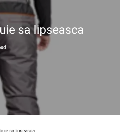
buie sa lipseasca
ead
ebuie sa lipseasca