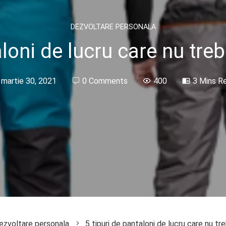
DEZVOLTARE PERSONALA
aloni de lucru care nu tre
martie 30, 2021
0 Comments
400
3 Mins R
ezvoltare personala
5 tipuri de pantaloni de lucru care nu tr