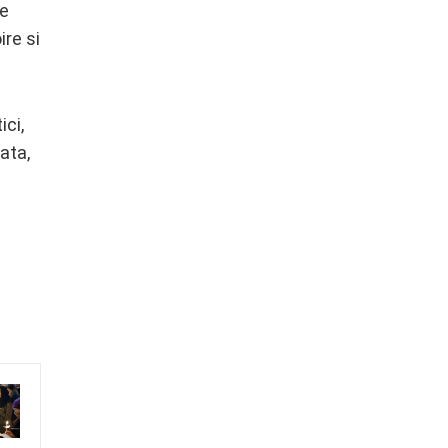
se
ire si
ici,
ata,