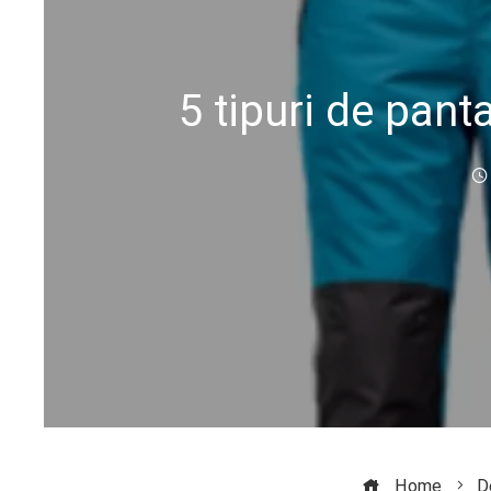
5 tipuri de pant
Home
D