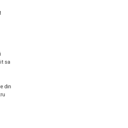
t
i
it sa
e din
tru