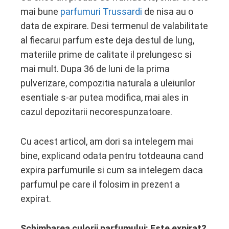
mai bune
parfumuri Trussardi
de nisa au o
ebook
data de expirare. Desi termenul de valabilitate
al fiecarui parfum este deja destul de lung,
ter
materiile prime de calitate il prelungesc si
mai mult. Dupa 36 de luni de la prima
edIn
pulverizare, compozitia naturala a uleiurilor
esentiale s-ar putea modifica, mai ales in
erest
cazul depozitarii necorespunzatoare.
mbleupon
Cu acest articol, am dori sa intelegem mai
l
bine, explicand odata pentru totdeauna cand
expira parfumurile si cum sa intelegem daca
parfumul pe care il folosim in prezent a
expirat.
Schimbarea culorii parfumului: Este expirat?