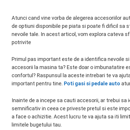
Atunci cand vine vorba de alegerea accesoriilor auto
de optiuni disponibile pe piata si poate fi dificil sa
ebook
nevoile tale. In acest articol, vom explora cateva sf
potrivite
ter
Primul pas important este de a identifica nevoile si 
edIn
accesorii la masina ta? Este doar o imbunatatire 
confortul? Raspunsul la aceste intrebari te va ajuta 
erest
important pentru tine.
Poti gasi si pedale auto
atun
mbleupon
Inainte de a incepe sa cauti accesorii, ar trebui sa 
l
semnificativ in ceea ce priveste pretul si este impo
a face o achizitie. Acest lucru te va ajuta sa iti lim
limitele bugetului tau.