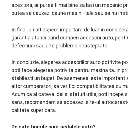
acestora, ar putea fi mai bine sa lasi un mecanic pr
putea sa cauzezi daune masinii tale sau sa nu insta
In final, un alt aspect important de luat in consider
garantia atunci cand cumperi accesorii auto, pentru
defectiuni sau alte probleme neasteptate.
In concluzie, alegerea accesoriilor auto potrivite poat
poti face alegerea potrivita pentru masina ta. In primu
stabilesti un buget. De asemenea, este important sa
altor cumparatori, sa verifici compatibilitatea cu ma
Acum ca ai cateva idei si sfaturi utile, poti incepe 
sens, recomandam sa accesezi site-ul autocarestor
calitate superioara.
De cate tipurile sunt pedalele auto?