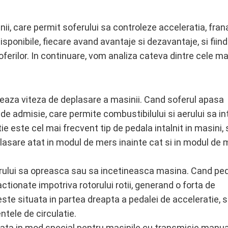
, care permit soferului sa controleze acceleratia, frana
isponibile, fiecare avand avantaje si dezavantaje, si fiind
ferilor. In continuare, vom analiza cateva dintre cele ma
eaza viteza de deplasare a masinii. Cand soferul apasa
de admisie, care permite combustibilului si aerului sa int
 este cel mai frecvent tip de pedala intalnit in masini, 
eplasare atat in modul de mers inainte cat si in modul de
rului sa opreasca sau sa incetineasca masina. Cand pe
ctionate impotriva rotorului rotii, generand o forta de
ste situata in partea dreapta a pedalei de acceleratie, s
ntele de circulatie.
ata in mod special pentru masinile cu transmisie manual