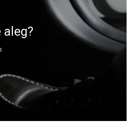
 aleg?
d