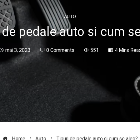
AUTO
i de pedale auto si cum se
mai 3, 2023
0 Comments
551
4 Mins Rea
Home
Auto
Tipuri de pedale auto si cum se aleg?