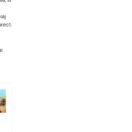
iaj
orect.
ai