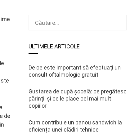
Caută
ltime
după:
ULTIMELE ARTICOLE
de
De ce este important să efectuați un
consult oftalmologic gratuit
este
Gustarea de după școală: ce pregătesc
părinții și ce le place cel mai mult
copiilor
ia
te de
Cum contribuie un panou sandwich la
in
eficiența unei clădiri tehnice