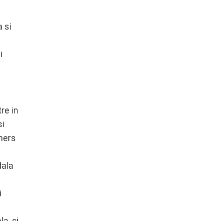
 si
i
re in
si
 mers
dala
i
a, si