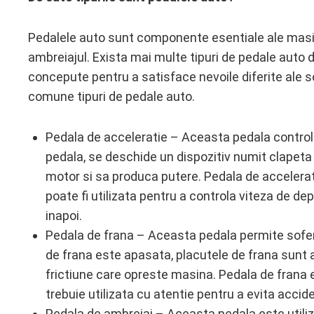
Pedalele auto sunt componente esentiale ale masinii
ambreiajul. Exista mai multe tipuri de pedale auto d
concepute pentru a satisface nevoile diferite ale so
comune tipuri de pedale auto.
Pedala de acceleratie – Aceasta pedala control
pedala, se deschide un dispozitiv numit clapeta 
motor si sa produca putere. Pedala de acceleratie
poate fi utilizata pentru a controla viteza de d
inapoi.
Pedala de frana – Aceasta pedala permite sofe
de frana este apasata, placutele de frana sunt a
frictiune care opreste masina. Pedala de frana e
trebuie utilizata cu atentie pentru a evita accide
Pedala de ambreiaj – Aceasta pedala este utiliz