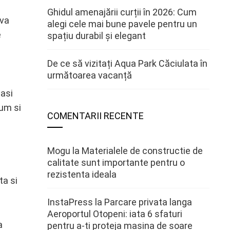
Ghidul amenajării curții în 2026: Cum
 va
alegi cele mai bune pavele pentru un
e
spațiu durabil și elegant
De ce să vizitați Aqua Park Căciulata în
următoarea vacanță
lasi
cum si
COMENTARII RECENTE
Mogu
la
Materialele de constructie de
calitate sunt importante pentru o
rezistenta ideala
ta si
InstaPress
la
Parcare privata langa
Aeroportul Otopeni: iata 6 sfaturi
a
pentru a-ti proteja masina de soare