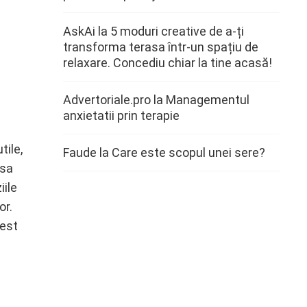
AskAi
la
5 moduri creative de a-ți
transforma terasa într-un spațiu de
relaxare. Concediu chiar la tine acasă!
Advertoriale.pro
la
Managementul
anxietatii prin terapie
tile,
Faude
la
Care este scopul unei sere?
 sa
iile
or.
cest