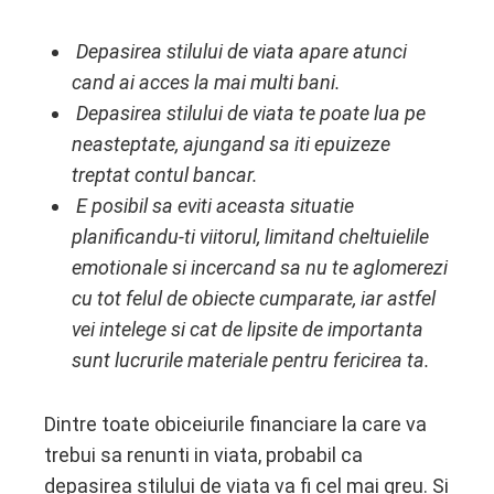
Depasirea stilului de viata apare atunci
cand ai acces la mai multi bani.
ebook
Depasirea stilului de viata te poate lua pe
neasteptate, ajungand sa iti epuizeze
ter
treptat contul bancar.
E posibil sa eviti aceasta situatie
edIn
planificandu-ti viitorul, limitand cheltuielile
emotionale si incercand sa nu te aglomerezi
erest
cu tot felul de obiecte cumparate, iar astfel
vei intelege si cat de lipsite de importanta
mbleupon
sunt lucrurile materiale pentru fericirea ta.
l
Dintre toate obiceiurile financiare la care va
trebui sa renunti in viata, probabil ca
depasirea stilului de viata va fi cel mai greu. Si