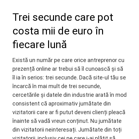
Trei secunde care pot
ebook
costa mii de euro în
fiecare lună
ter
edIn
Există un număr pe care orice antreprenor cu
prezență online ar trebui să îl cunoască și să
erest
îl ia în serios: trei secunde. Dacă site-ul tău se
încarcă în mai mult de trei secunde,
mbleupon
cercetările și datele din industrie arată în mod
consistent că aproximativ jumătate din
l
vizitatorii care ar fi putut deveni clienți pleacă
înainte să vadă vreun conținut. Nu jumătate
din vizitatorii neinteresați. Jumătate din toți
vizitatorii, inclusiv cei pe care i-ai plătit să