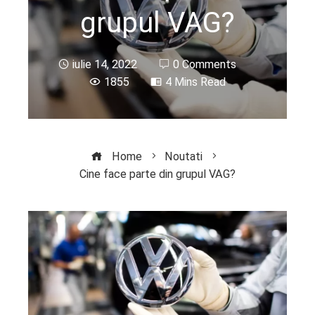
grupul VAG?
iulie 14, 2022
0 Comments
1855
4 Mins Read
Home
Noutati
Cine face parte din grupul VAG?
ebook
ter