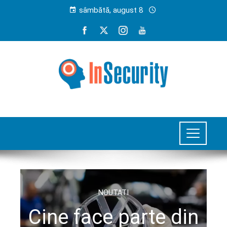
sâmbătă, august 8
NOUTATI
Cine face parte din