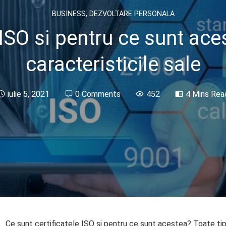
BUSINESS
,
DEZVOLTARE PERSONALA
 ISO si pentru ce sunt aces
caracteristicile sale
iulie 5, 2021
0 Comments
452
4 Mins Rea
Ce sunt certificatele ISO si pentru ce sunt acestea? Toate tipur