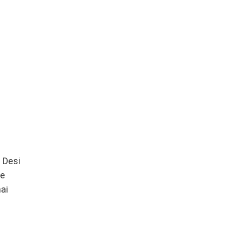
. Desi
ne
mai