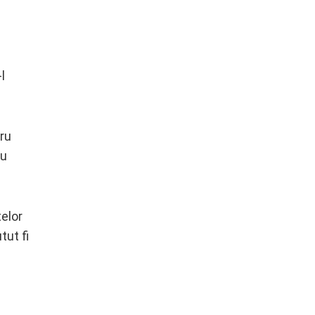
l
ru
au
telor
tut fi