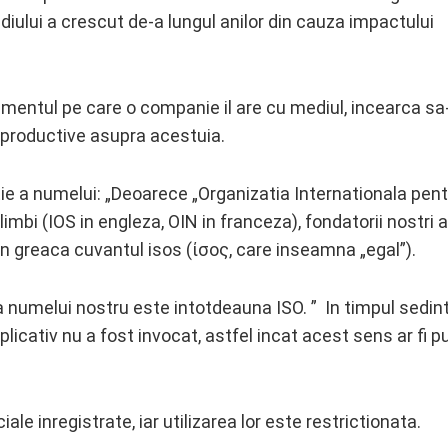
diului a crescut de-a lungul anilor din cauza impactului
ntul pe care o companie il are cu mediul, incearca sa-
e productive asupra acestuia.
ie a numelui: „Deoarece „Organizatia Internationala pent
limbi (IOS in engleza, OIN in franceza), fondatorii nostri 
in greaca cuvantul isos (ίσος, care inseamna „egal”).
a a numelui nostru este intotdeauna ISO. ” In timpul sedin
licativ nu a fost invocat, astfel incat acest sens ar fi pu
le inregistrate, iar utilizarea lor este restrictionata.