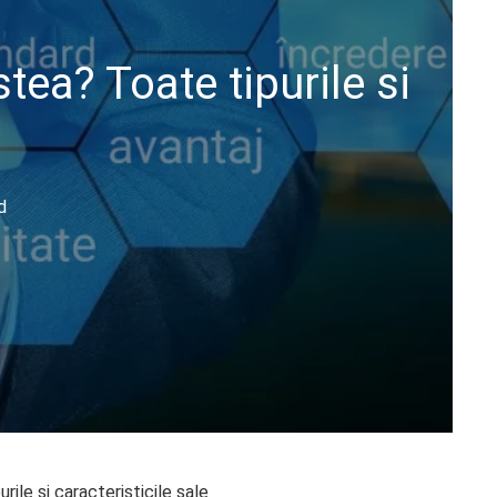
tea? Toate tipurile si
d
ile si caracteristicile sale