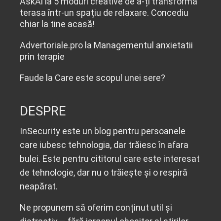
AskAi
la
5 moduri creative de a-ți transforma
terasa într-un spațiu de relaxare. Concediu
chiar la tine acasă!
Advertoriale.pro
la
Managementul anxietatii
prin terapie
Faude
la
Care este scopul unei sere?
DESPRE
InSecurity este un blog pentru persoanele
care iubesc tehnologia, dar trăiesc în afara
bulei. Este pentru cititorul care este interesat
de tehnologie, dar nu o trăiește și o respiră
neapărat.
Ne propunem să oferim conținut util și