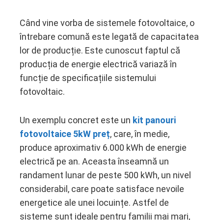
Când vine vorba de sistemele fotovoltaice, o
întrebare comună este legată de capacitatea
ebook
lor de producție. Este cunoscut faptul că
producția de energie electrică variază în
ter
funcție de specificațiile sistemului
fotovoltaic.
edIn
Un exemplu concret este un
kit panouri
erest
fotovoltaice 5kW preț
, care, în medie,
mbleupon
produce aproximativ 6.000 kWh de energie
electrică pe an. Aceasta înseamnă un
l
randament lunar de peste 500 kWh, un nivel
considerabil, care poate satisface nevoile
energetice ale unei locuințe. Astfel de
sisteme sunt ideale pentru familii mai mari,