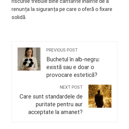
riscurile trebuie bine cântărite înainte de a
renunța la siguranța pe care o oferă o fixare
solidă.
PREVIOUS POST
Buchetul în alb-negru:
există sau e doar o
provocare estetică?
NEXT POST
Care sunt standardele de
puritate pentru aur
acceptate la amanet?