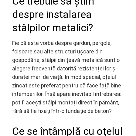
Ce trebuie să știm
ebook
despre instalarea
stâlpilor metalici?
ter
edIn
Fie că este vorba despre garduri, pergole,
foișoare sau alte structuri ușoare din
erest
gospodărie, stâlpii din țeavă metalică sunt o
alegere frecventă datorită rezistenței lor și
mbleupon
duratei mari de viață. În mod special, oțelul
zincat este preferat pentru că face față bine
l
intemperiilor. Însă apare inevitabil întrebarea:
pot fi acești stâlpi montați direct în pământ,
fără să fie fixați într-o fundație de beton?
Ce se întâmplă cu oțelul