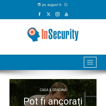
joi, august 6
CASA & GRADINA
Pot fi ancorați