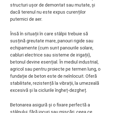
structuri ușor de demontat sau mutate, și
dacă terenul nu este expus curenților
puternici de aer.
Însă în situații în care stâlpii trebuie să
susțină greutate mare, panouri rigide sau
echipamente (cum sunt panourile solare,
cabluri electrice sau sisteme de irigații),
betonul devine esențial. În mediul industrial,
agricol sau pentru proiecte pe termen lung, o
fundație de beton este de neînlocuit. Oferă
stabilitate, rezistență la vibrații, la umezeală
excesivă și la ciclurile îngheț-dezgheț.
Betonarea asigură și o fixare perfectă a
stâlpului, fără jocuri sau mișcări, ceea ce