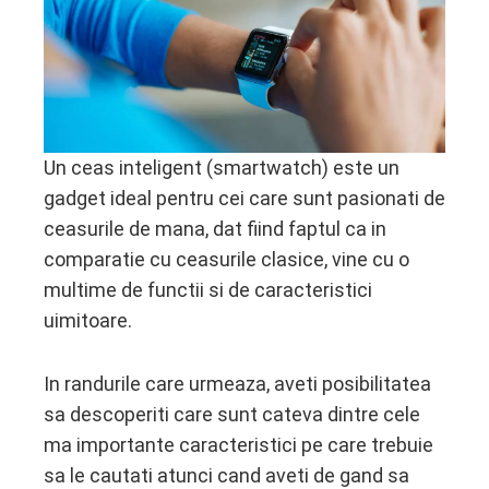
ebook
ter
edIn
Un ceas inteligent (smartwatch) este un
gadget ideal pentru cei care sunt pasionati de
erest
ceasurile de mana, dat fiind faptul ca in
comparatie cu ceasurile clasice, vine cu o
mbleupon
multime de functii si de caracteristici
uimitoare.
l
In randurile care urmeaza, aveti posibilitatea
sa descoperiti care sunt cateva dintre cele
ma importante caracteristici pe care trebuie
sa le cautati atunci cand aveti de gand sa