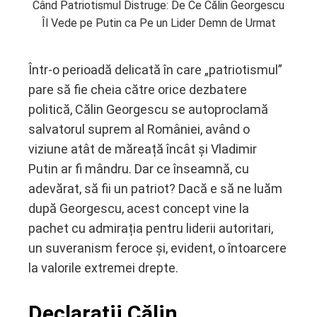
Când Patriotismul Distruge: De Ce Călin Georgescu
Îl Vede pe Putin ca Pe un Lider Demn de Urmat
Într-o perioadă delicată în care „patriotismul”
pare să fie cheia către orice dezbatere
ebook
politică, Călin Georgescu se autoproclamă
salvatorul suprem al României, având o
ter
viziune atât de măreață încât și Vladimir
Putin ar fi mândru. Dar ce înseamnă, cu
edIn
adevărat, să fii un patriot? Dacă e să ne luăm
după Georgescu, acest concept vine la
erest
pachet cu admirația pentru liderii autoritari,
un suveranism feroce și, evident, o întoarcere
mbleupon
la valorile extremei drepte.
l
Declarații Călin