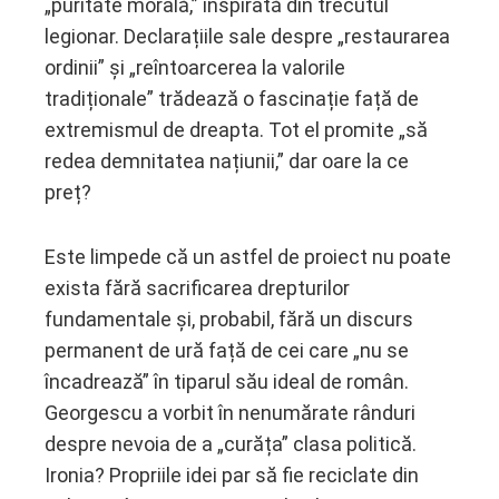
„puritate morală,” inspirată din trecutul
legionar. Declarațiile sale despre „restaurarea
ordinii” și „reîntoarcerea la valorile
tradiționale” trădează o fascinație față de
extremismul de dreapta. Tot el promite „să
redea demnitatea națiunii,” dar oare la ce
preț?
Este limpede că un astfel de proiect nu poate
exista fără sacrificarea drepturilor
fundamentale și, probabil, fără un discurs
permanent de ură față de cei care „nu se
încadrează” în tiparul său ideal de român.
Georgescu a vorbit în nenumărate rânduri
despre nevoia de a „curăța” clasa politică.
Ironia? Propriile idei par să fie reciclate din