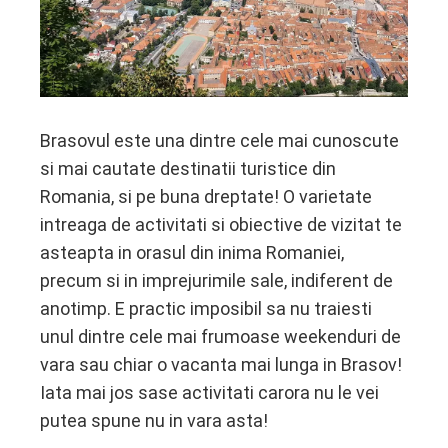
edIn
erest
mbleupon
Brasovul este una dintre cele mai cunoscute
si mai cautate destinatii turistice din
l
Romania, si pe buna dreptate! O varietate
intreaga de activitati si obiective de vizitat te
asteapta in orasul din inima Romaniei,
precum si in imprejurimile sale, indiferent de
anotimp. E practic imposibil sa nu traiesti
unul dintre cele mai frumoase weekenduri de
vara sau chiar o vacanta mai lunga in Brasov!
Iata mai jos sase activitati carora nu le vei
putea spune nu in vara asta!