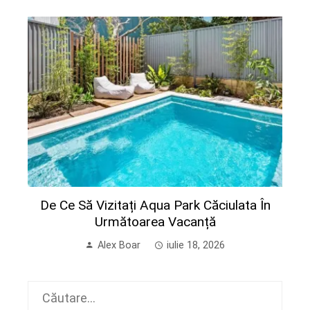
De Ce Să Vizitați Aqua Park Căciulata În
Următoarea Vacanță
Alex Boar
iulie 18, 2026
Caută
după: