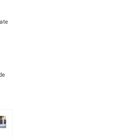
oate
de