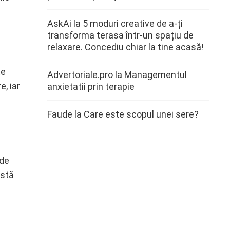
AskAi
la
5 moduri creative de a-ți
transforma terasa într-un spațiu de
relaxare. Concediu chiar la tine acasă!
te
Advertoriale.pro
la
Managementul
e, iar
anxietatii prin terapie
Faude
la
Care este scopul unei sere?
 de
istă