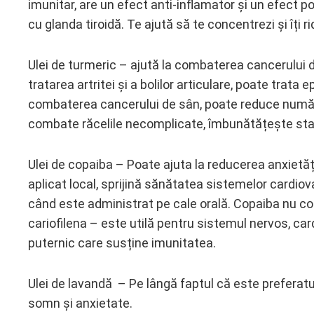
imunitar, are un efect anti-inflamator și un efect po
cu glanda tiroidă. Te ajută să te concentrezi și îți ri
Ulei de turmeric – ajută la combaterea cancerului de 
tratarea artritei și a bolilor articulare, poate trata
combaterea cancerului de sân, poate reduce număru
combate răcelile necomplicate, îmbunătățește stare
Ulei de copaiba – Poate ajuta la reducerea anxietății
aplicat local, sprijină sănătatea sistemelor cardiov
când este administrat pe cale orală. Copaiba nu co
cariofilena – este utilă pentru sistemul nervos, ca
puternic care susține imunitatea.
Ulei de lavandă – Pe lângă faptul că este preferatu
somn și anxietate.