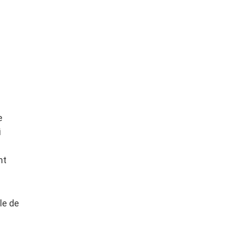
e
i
nt
le de