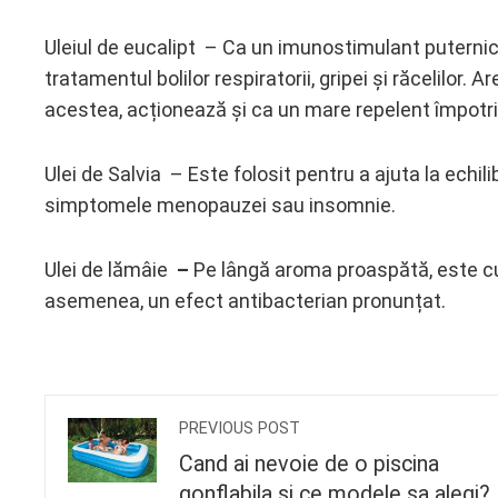
Uleiul de eucalipt – Ca un imunostimulant puternic, 
tratamentul bolilor respiratorii, gripei și răcelilor. 
acestea, acționează și ca un mare repelent împotriv
Ulei de Salvia – Este folosit pentru a ajuta la echil
simptomele menopauzei sau insomnie.
Ulei de lămâie
–
Pe lângă aroma proaspătă, este cun
asemenea, un efect antibacterian pronunțat.
PREVIOUS POST
Cand ai nevoie de o piscina
gonflabila si ce modele sa alegi?