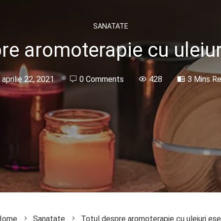
SANATATE
re aromoterapie cu uleiur
aprilie 22, 2021
0 Comments
428
3 Mins R
ome
Sanatate
Totul despre aromoterapie cu uleiuri ese