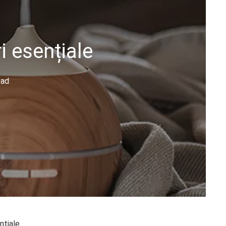
i esențiale
ead
nțiale