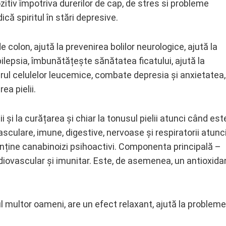
zitiv împotriva durerilor de cap, de stres si probleme
dică spiritul în stări depresive.
colon, ajută la prevenirea bolilor neurologice, ajută la
 epilepsia, îmbunătățește sănătatea ficatului, ajută la
l celulelor leucemice, combate depresia și anxietatea,
a pielii.
 și la curățarea și chiar la tonusul pielii atunci când est
asculare, imune, digestive, nervoase și respiratorii atunc
nține canabinoizi psihoactivi. Componenta principală –
rdiovascular și imunitar. Este, de asemenea, un antioxida
l multor oameni, are un efect relaxant, ajută la probleme