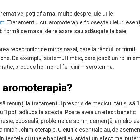
ternative, poți afla mai multe despre
uleiurile
om
. Tratamentul cu
aromoterapie
folosește uleiuri esenț
 sub formă de masaj de relaxare sau adăugate la baie.
a receptorilor de miros nazal, care la rândul lor trimit
ne. De exemplu, sistemul limbic, care joacă un rol în em
atic, produce hormonul fericirii – serotonina.
tă aromoterapia?
 să renunți la tratamentul prescris de medicul tău și să îl
lu îl poți adăuga la acesta. Poate avea un efect benefic
epresie, oboseală, probleme de somn, demență, ameliore
 rinichi, chimioterapie. Uleiurile esențiale au, de aseme
r în testele cu unele bacterii au arătat un efect mai puter