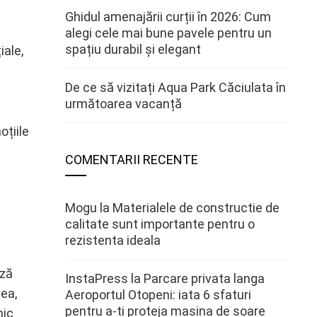
Ghidul amenajării curții în 2026: Cum
alegi cele mai bune pavele pentru un
spațiu durabil și elegant
iale,
De ce să vizitați Aqua Park Căciulata în
următoarea vacanță
oțiile
COMENTARII RECENTE
Mogu
la
Materialele de constructie de
calitate sunt importante pentru o
rezistenta ideala
ază
InstaPress
la
Parcare privata langa
nea,
Aeroportul Otopeni: iata 6 sfaturi
pentru a-ti proteja masina de soare
nic