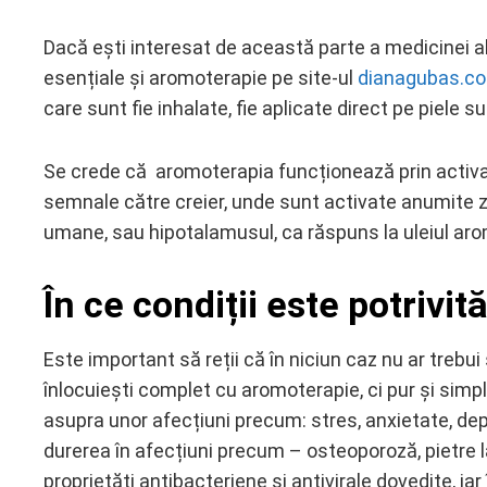
Dacă ești interesat de această parte a medicinei al
esențiale
și
aromoterapie pe site-ul
dianagubas.c
care sunt fie inhalate, fie aplicate direct pe piele
Se crede că aromoterapia funcționează prin activare
semnale către creier, unde sunt activate anumite zo
umane, sau hipotalamusul, ca răspuns la uleiul arom
În ce condiții este potrivi
Este important să reții că în niciun caz nu ar trebui
înlocuiești complet cu aromoterapie, ci pur și simp
asupra unor afecțiuni precum: stres, anxietate, d
durerea în afecțiuni precum – osteoporoză, pietre la
proprietăți antibacteriene și antivirale dovedite, ia