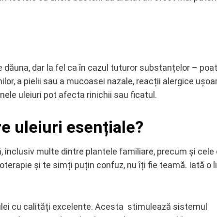
 dăuna, dar la fel ca în cazul tuturor substanțelor – poa
lor, a pielii sau a mucoasei nazale, reacții alergice ușoar
ele uleiuri pot afecta rinichii sau ficatul.
e uleiuri esențiale?
, inclusiv multe dintre plantele familiare, precum și cele
rapie și te simți puțin confuz, nu îți fie teamă. Iată o l
ulei cu calități excelente. Acesta stimulează sistemul