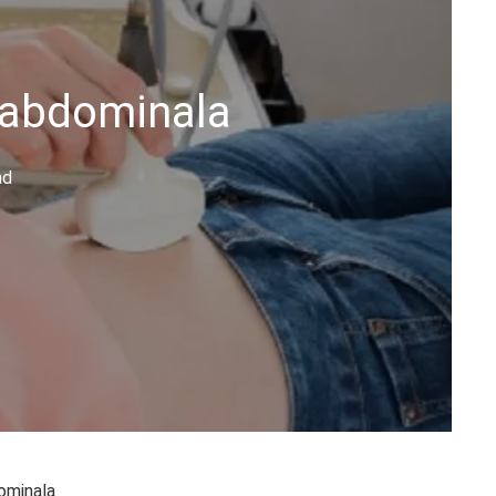
a abdominala
ad
ominala