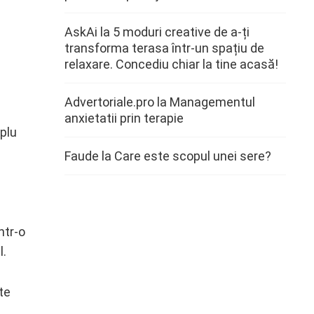
AskAi
la
5 moduri creative de a-ți
transforma terasa într-un spațiu de
relaxare. Concediu chiar la tine acasă!
Advertoriale.pro
la
Managementul
anxietatii prin terapie
plu
Faude
la
Care este scopul unei sere?
ntr-o
l.
te