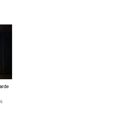
darde
26