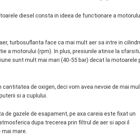
toarele diesel consta in ideea de functionare a motorului
er, turbosuflanta face ca mai mult aer sa intre in cilindr
ie a motorului (rpm). In plus, presiunile atinse la sfarsitu
iune sunt mult mai mari (40-55 bar) decat la motoarele 
em cantitatea de oxigen, deci vom avea nevoie de mai mul
terii si a cuplului.
ta de gazele de esapament, pe axa careia este fixat un
mosferica dupa trecerea prin filtrul de aer si apoi il
e mai mare.