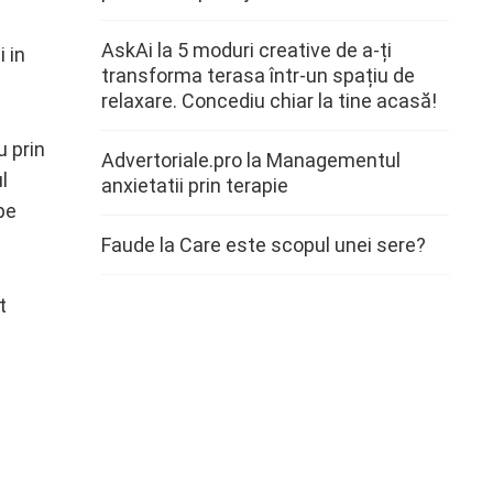
AskAi
la
5 moduri creative de a-ți
 in
transforma terasa într-un spațiu de
relaxare. Concediu chiar la tine acasă!
u prin
Advertoriale.pro
la
Managementul
l
anxietatii prin terapie
pe
Faude
la
Care este scopul unei sere?
t