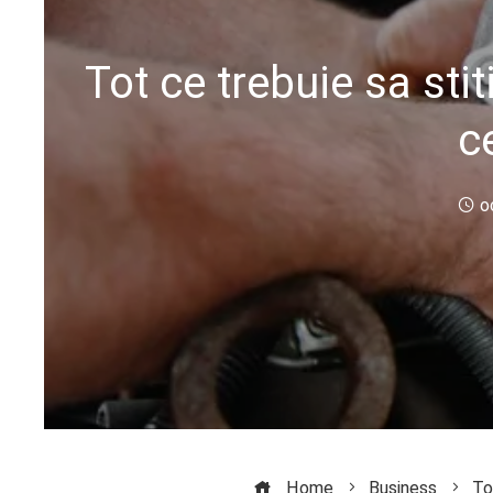
Tot ce trebuie sa sti
c
o
Home
Business
To