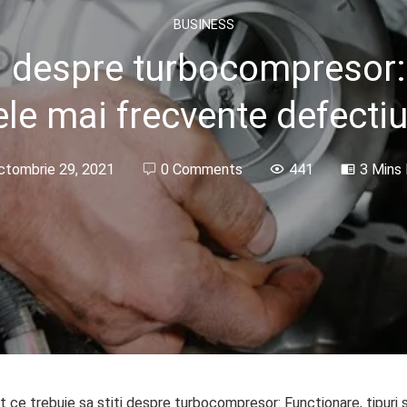
BUSINESS
ti despre turbocompresor: 
ele mai frecvente defectiu
ctombrie 29, 2021
0 Comments
441
3 Mins
t ce trebuie sa stiti despre turbocompresor: Functionare, tipuri 