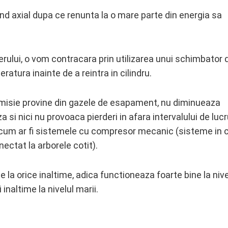
nd axial dupa ce renunta la o mare parte din energia sa
ului, o vom contracara prin utilizarea unui schimbator 
atura inainte de a reintra in cilindru.
dmisie provine din gazele de esapament, nu diminueaza
i nici nu provoaca pierderi in afara intervalului de lucr
 cum ar fi sistemele cu compresor mecanic (sisteme in 
ctat la arborele cotit).
a orice inaltime, adica functioneaza foarte bine la nive
inaltime la nivelul marii.