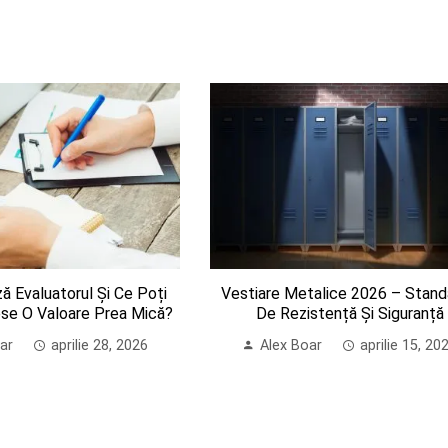
ă Evaluatorul Și Ce Poți
Vestiare Metalice 2026 – Stan
se O Valoare Prea Mică?
De Rezistență Și Siguranță
ar
aprilie 28, 2026
Alex Boar
aprilie 15, 20