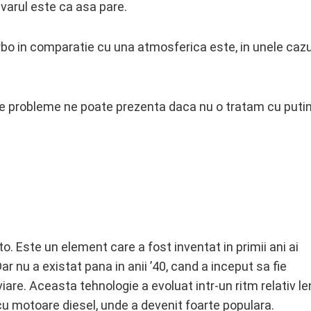
varul este ca asa pare.
urbo in comparatie cu una atmosferica este, in unele cazu
i ce probleme ne poate prezenta daca nu o tratam cu puti
. Este un element care a fost inventat in primii ani ai
ar nu a existat pana in anii ’40, cand a inceput sa fie
viare. Aceasta tehnologie a evoluat intr-un ritm relativ le
cu motoare diesel, unde a devenit foarte populara.