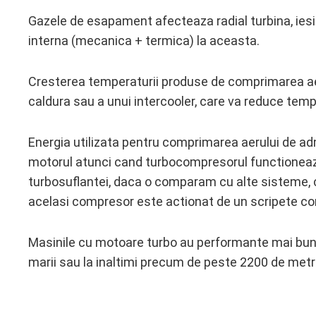
Gazele de esapament afecteaza radial turbina, iesi
interna (mecanica + termica) la aceasta.
Cresterea temperaturii produse de comprimarea aer
caldura sau a unui intercooler, care va reduce temper
Energia utilizata pentru comprimarea aerului de a
motorul atunci cand turbocompresorul functioneaza s
turbosuflantei, daca o comparam cu alte sisteme,
acelasi compresor este actionat de un scripete cone
Masinile cu motoare turbo au performante mai bune l
marii sau la inaltimi precum de peste 2200 de metri 