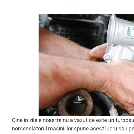
ebook
ter
edIn
erest
mbleupon
l
Cine in zilele noastre nu a vazut ce este un turbos
nomenclatorul masinii lor spune acest lucru sau 