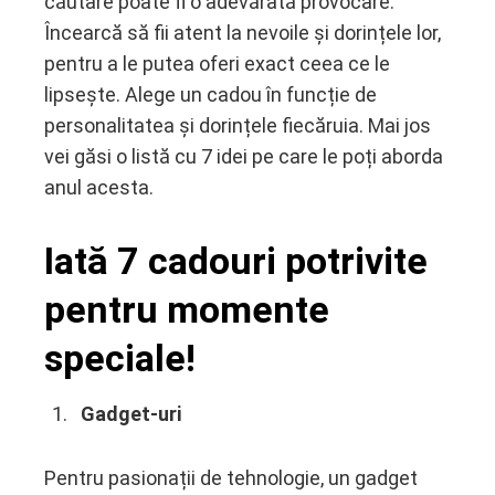
căutare poate fi o adevărată provocare.
ter
Încearcă să fii atent la nevoile și dorințele lor,
pentru a le putea oferi exact ceea ce le
edIn
lipsește. Alege un cadou în funcție de
personalitatea și dorințele fiecăruia. Mai jos
erest
vei găsi o listă cu 7 idei pe care le poți aborda
anul acesta.
mbleupon
l
Iată 7 cadouri potrivite
pentru momente
speciale!
Gadget-uri
Pentru pasionații de tehnologie, un gadget