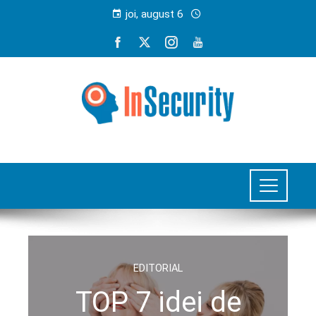
joi, august 6
EDITORIAL
TOP 7 idei de