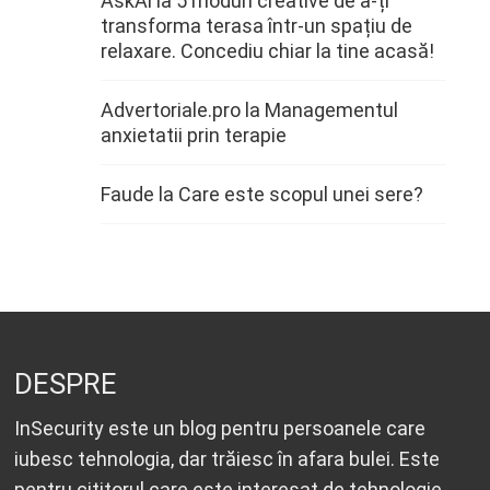
AskAi
la
5 moduri creative de a-ți
transforma terasa într-un spațiu de
relaxare. Concediu chiar la tine acasă!
Advertoriale.pro
la
Managementul
anxietatii prin terapie
Faude
la
Care este scopul unei sere?
DESPRE
InSecurity este un blog pentru persoanele care
iubesc tehnologia, dar trăiesc în afara bulei. Este
pentru cititorul care este interesat de tehnologie,