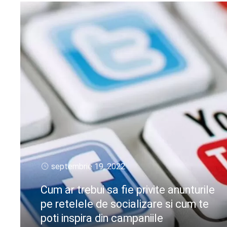
septembrie 19, 2022
Cum ar trebui sa fie privite anunturile
pe retelele de socializare si cum te
poti inspira din campaniile