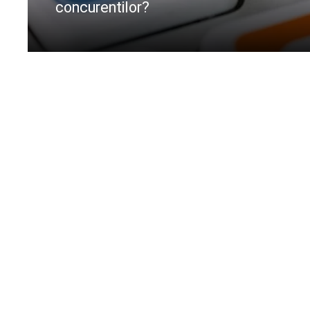
concurentilor?
CIteste mai departe