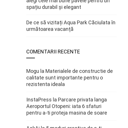
alegi cele mai bune pavele pentru un
spațiu durabil și elegant
De ce să vizitați Aqua Park Căciulata în
următoarea vacanță
COMENTARII RECENTE
Mogu
la
Materialele de constructie de
calitate sunt importante pentru o
rezistenta ideala
InstaPress
la
Parcare privata langa
Aeroportul Otopeni: iata 6 sfaturi
pentru a-ti proteja masina de soare