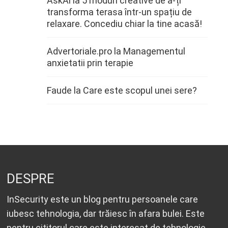
AskAi
la
5 moduri creative de a-ți
transforma terasa într-un spațiu de
relaxare. Concediu chiar la tine acasă!
Advertoriale.pro
la
Managementul
anxietatii prin terapie
Faude
la
Care este scopul unei sere?
DESPRE
InSecurity este un blog pentru persoanele care
iubesc tehnologia, dar trăiesc în afara bulei. Este
pentru cititorul care este interesat de tehnologie,