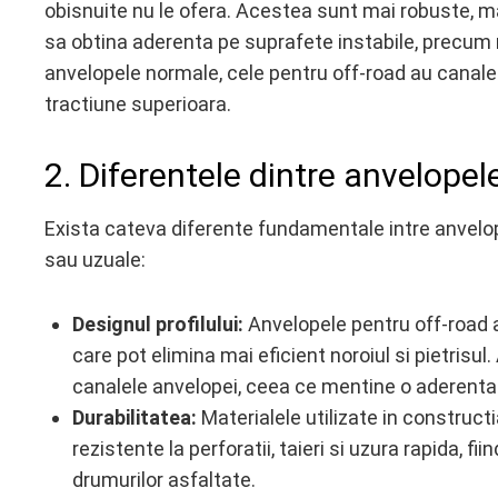
obisnuite nu le ofera. Acestea sunt mai robuste, mai
sa obtina aderenta pe suprafete instabile, precum n
anvelopele normale, cele pentru off-road au canale 
tractiune superioara.
2. Diferentele dintre anvelopel
Exista cateva diferente fundamentale intre anvelop
sau uzuale:
Designul profilului:
Anvelopele pentru off-road au
care pot elimina mai eficient noroiul si pietrisul
canalele anvelopei, ceea ce mentine o aderenta
Durabilitatea:
Materialele utilizate in construct
rezistente la perforatii, taieri si uzura rapida, f
drumurilor asfaltate.