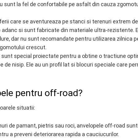
nu sunt la fel de confortabile pe asfalt din cauza zgomotu
rii care se aventureaza pe stanci si terenuri extrem de
 adanc si sunt fabricate din materiale ultra-rezistente. 
 dure, dar nu sunt recomandate pentru utilizarea zilnica p
 zgomotului crescut.
sunt special proiectate pentru a obtine o tractiune opt
 de nisip. Ele au un profil lat si blocuri speciale care pe
.
ele pentru off-road?
arele situatii:
uri de pamant, pietris sau roci, anvelopele off-road sunt
tru a preveni deteriorarea rapida a cauciucurilor.