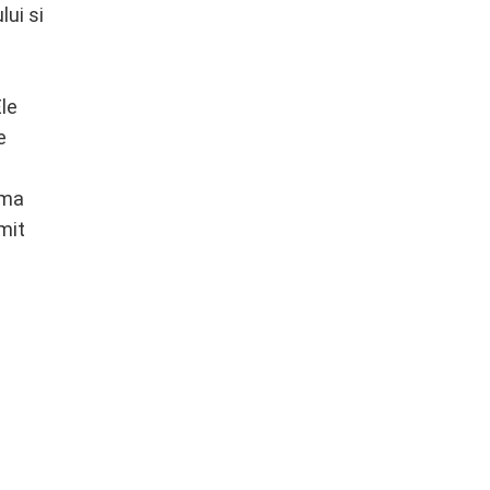
lui si
Ele
e
ima
rmit