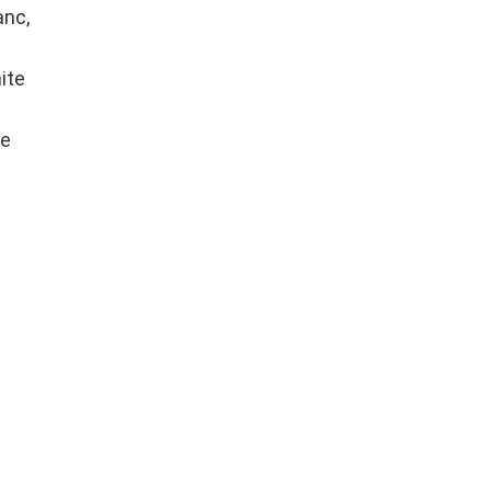
anc,
ite
pe