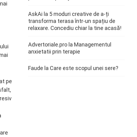
 mai
AskAi
la
5 moduri creative de a-ți
transforma terasa într-un spațiu de
relaxare. Concediu chiar la tine acasă!
Advertoriale.pro
la
Managementul
ului
anxietatii prin terapie
 mai
Faude
la
Care este scopul unei sere?
at pe
falt,
resiv
a
care