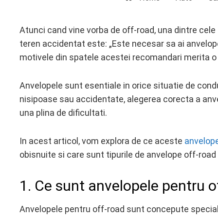
Atunci cand vine vorba de off-road, una dintre cele
teren accidentat este: „Este necesar sa ai anvelop
ebook
motivele din spatele acestei recomandari merita o 
ter
Anvelopele sunt esentiale in orice situatie de cond
nisipoase sau accidentate, alegerea corecta a anve
edIn
una plina de dificultati.
erest
In acest articol, vom explora de ce aceste
anvelop
mbleupon
obisnuite si care sunt tipurile de anvelope off-road 
l
1. Ce sunt anvelopele pentru o
Anvelopele pentru off-road sunt concepute special p