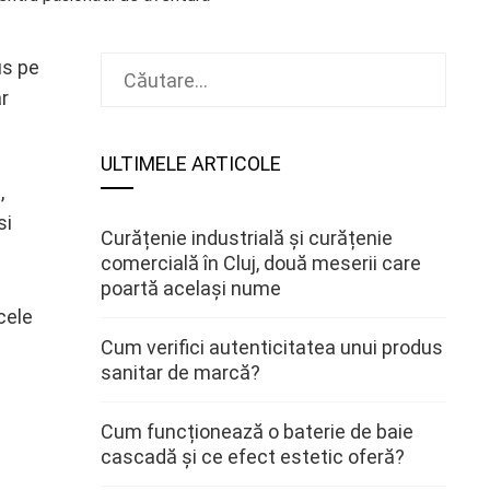
Caută
us pe
după:
r
ULTIMELE ARTICOLE
,
si
Curățenie industrială și curățenie
comercială în Cluj, două meserii care
poartă același nume
cele
Cum verifici autenticitatea unui produs
sanitar de marcă?
Cum funcționează o baterie de baie
cascadă și ce efect estetic oferă?