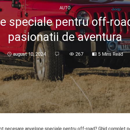
AUTO
e speciale pentru off-roa
pasionatii de aventura
august 10, 2024
267
5 Mins Read
nt necesare anvelope speciale pentru off-road? Ghid complet pe