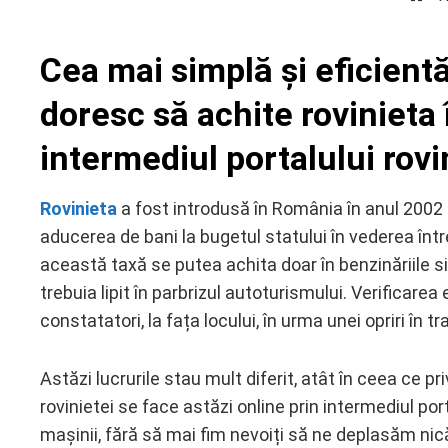
Cea mai simplă și eficient
ebook
doresc să achite rovinieta 
intermediul portalului rovi
ter
edIn
Rovinieta
a fost introdusă în România în anul 2002 (
aducerea de bani la bugetul statului în vederea între
erest
această taxă se putea achita doar în benzinăriile sit
trebuia lipit în parbrizul autoturismului. Verificare
mbleupon
constatatori, la fața locului, în urma unei opriri în tr
l
Astăzi lucrurile stau mult diferit, atât în ceea ce pri
rovinietei se face astăzi online prin intermediul port
mașinii, fără să mai fim nevoiți să ne deplasăm nicăi