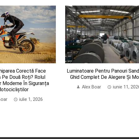
hiparea Corectă Face
Luminatoare Pentru Panouri Sand
a Pe Două Roți? Rolul
Ghid Complet De Alegere Și Mo
or Moderne În Siguranța
Alex Boar
iunie 11, 202
otocicliștilor
Boar
iulie 1, 2026