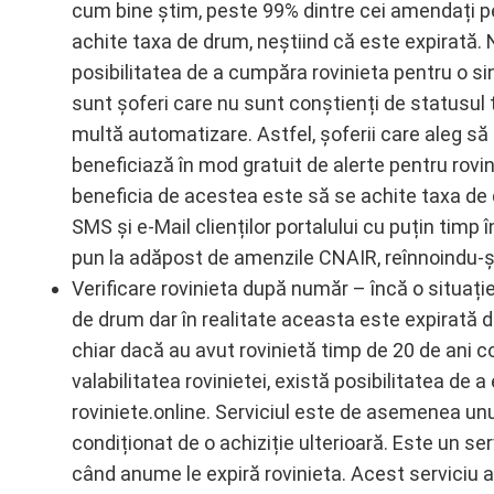
cum bine știm, peste 99% dintre cei amendați pen
achite taxa de drum, neștiind că este expirată.
posibilitatea de a cumpăra rovinieta pentru o s
sunt șoferi care nu sunt conștienți de statusul ta
multă automatizare. Astfel, șoferii care aleg să
beneficiază în mod gratuit de alerte pentru rovi
beneficia de acestea este să se achite taxa de d
SMS și e-Mail clienților portalului cu puțin timp î
pun la adăpost de amenzile CNAIR, reînnoindu-și
Verificare rovinieta după număr – încă o situați
de drum dar în realitate aceasta este expirată
chiar dacă au avut rovinietă timp de 20 de ani c
valabilitatea rovinietei, există posibilitatea de 
roviniete.online. Serviciul este de asemenea unui 
condiționat de o achiziție ulterioară. Este un se
când anume le expiră rovinieta. Acest serviciu a