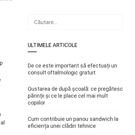
Caută
după:
ULTIMELE ARTICOLE
op
De ce este important să efectuați un
consult oftalmologic gratuit
e
Gustarea de după școală: ce pregătesc
părinții și ce le place cel mai mult
copiilor
a
Cum contribuie un panou sandwich la
 al
eficiența unei clădiri tehnice