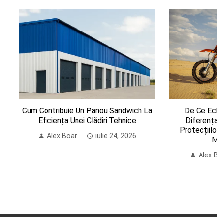
De Ce Ec
Cum Contribuie Un Panou Sandwich La
Diferenț
Eficiența Unei Clădiri Tehnice
Protecțiil
Alex Boar
iulie 24, 2026
M
Alex 