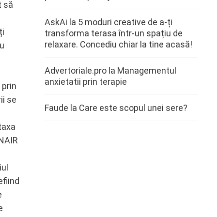
t să
AskAi
la
5 moduri creative de a-ți
ți
transforma terasa într-un spațiu de
relaxare. Concediu chiar la tine acasă!
cu
Advertoriale.pro
la
Managementul
anxietatii prin terapie
 prin
ii se
Faude
la
Care este scopul unei sere?
 taxa
CNAIR
iul
efiind
e
e