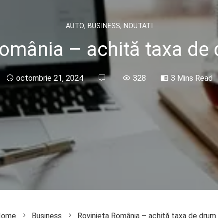
AUTO
,
BUSINESS
,
NOUTATI
România – achită taxa de 
octombrie 21, 2024
328
3 Mins Read
ome
Business
Rovinieta România – achită taxa de drum 