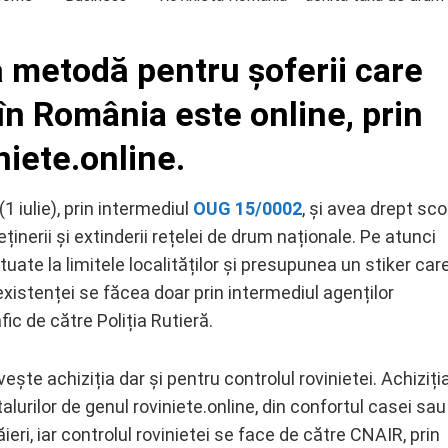
ă metodă pentru șoferii care
în România este online, prin
niete.online.
1 iulie), prin intermediul
OUG 15/0002
, și avea drept sc
ținerii și extinderii rețelei de drum naționale. Pe atunci
uate la limitele localităților și presupunea un stiker car
a existenței se făcea doar prin intermediul agenților
afic de către Poliția Rutieră.
vește achiziția dar și pentru controlul rovinietei. Achiziți
alurilor de genul roviniete.online, din confortul casei sau
eri, iar controlul rovinietei se face de către CNAIR, prin