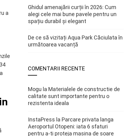
Ghidul amenajării curții în 2026: Cum
ru a
alegi cele mai bune pavele pentru un
spațiu durabil și elegant
De ce să vizitați Aqua Park Căciulata în
următoarea vacanță
nzile
.34
COMENTARII RECENTE
ea
Mogu
la
Materialele de constructie de
calitate sunt importante pentru o
in
rezistenta ideala
InstaPress
la
Parcare privata langa
Aeroportul Otopeni: iata 6 sfaturi
ă
pentru a-ti proteja masina de soare