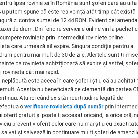
tru lipsa rovinietei în România sunt șoferi care au uita
 Nu putem spune că este rea voință atât timp cât există
ingură zi contra sumei de 12.44 RON. Evident cei amenda
xei de drum. Din fericire serviciile online vin la pachet 
 cumpere rovinieta prin intermediul roviniete.online
nieta care urmează să expire. Singura condiție pentru a
rum pentru mai mult de 30 de zile. Alertele sunt trimise
nainte ca rovinieta achiziționată să expire și astfel, șofer
 rovinieta cât mai rapid.
e neplăcută este aceea în care șoferii știu că au achitat
 demult. Aceștia nu beneficiază de clemență din partea 
ontinuu. Atunci când există incertitudine legată de
a efectua o
verificare rovinieta după număr
prin intermed
oferit gratuit și poate fi accesat oricând, la orice oră, n
rviciu preventiv oferit celor care nu mai știu cu exactitat
 salvat și salvează în continuare mulți șoferi de amenzil