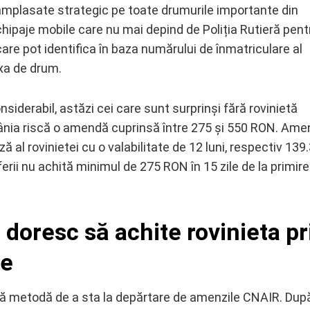
amplasate strategic pe toate drumurile importante din
hipaje mobile care nu mai depind de Poliția Rutieră pent
care pot identifica în baza numărului de înmatriculare al
xa de drum.
nsiderabil, astăzi cei care sunt surprinși fără rovinietă
omânia riscă o amendă cuprinsă între 275 și 550 RON. Ame
 al rovinietei cu o valabilitate de 12 luni, respectiv 139
rii nu achită minimul de 275 RON în 15 zile de la primir
 doresc să achite rovinieta pr
ne
ună metodă de a sta la depărtare de amenzile CNAIR. Dup