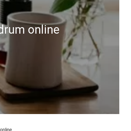
drum online
online