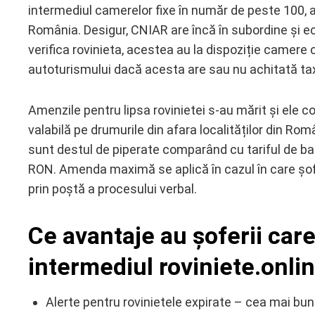
intermediul camerelor fixe în număr de peste 100, 
România. Desigur, CNIAR are încă în subordine și ec
verifica rovinieta, acestea au la dispoziție camere 
autoturismului dacă acesta are sau nu achitată ta
Amenzile pentru lipsa rovinietei s-au mărit și ele co
valabilă pe drumurile din afara localităților din R
sunt destul de piperate comparând cu tariful de bază
RON. Amenda maximă se aplică în cazul în care șofe
prin poștă a procesului verbal.
Ce avantaje au șoferii care
intermediul roviniete.onli
Alerte pentru rovinietele expirate – cea mai b