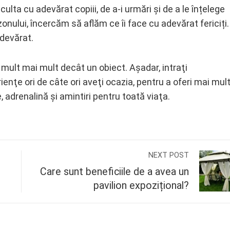
ta cu adevărat copiii, de a-i urmări și de a le înțelege
nului, încercăm să aflăm ce îi face cu adevărat fericiți.
adevărat.
ce mult mai mult decât un obiect. Aşadar, intraţi
ienţe ori de câte ori aveţi ocazia, pentru a oferi mai mul
 adrenalină şi amintiri pentru toată viaţa.
NEXT POST
Care sunt beneficiile de a avea un
pavilion expozițional?