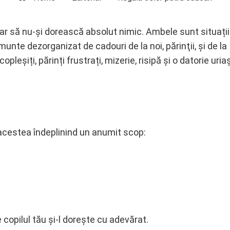
ni, par să nu-și dorească absolut nimic. Ambele sunt situați
unte dezorganizat de cadouri de la noi, părinţii, și de la
pleșiți, părinți frustrați, mizerie, risipă și o datorie uria
e acestea îndeplinind un anumit scop:
copilul tău și-l dorește cu adevărat.