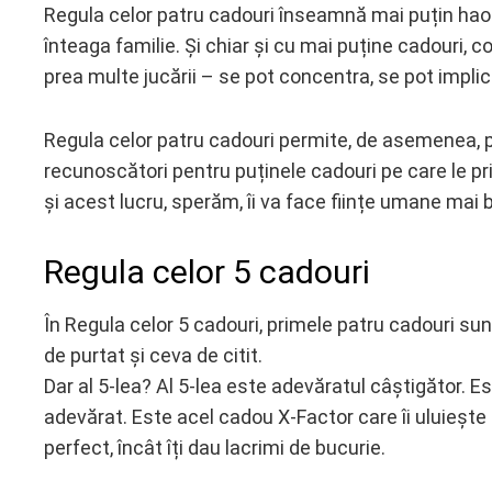
Regula celor patru cadouri înseamnă mai puțin haos
înteaga familie. Și chiar și cu mai puține cadouri, co
prea multe jucării – se pot concentra, se pot implic
Regula celor patru cadouri permite, de asemenea, păr
recunoscători pentru puținele cadouri pe care le 
și acest lucru, sperăm, îi va face ființe umane mai 
Regula celor 5 cadouri
În Regula celor 5 cadouri, primele patru cadouri su
de purtat și ceva de citit.
Dar al 5-lea? Al 5-lea este adevăratul câștigător. E
adevărat. Este acel cadou X-Factor care îi uluieşte 
perfect, încât îți dau lacrimi de bucurie.