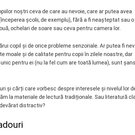
piilor noștri ceva de care au nevoie, care ar putea avea
(începerea școlii, de exemplu), fără a fi neașteptat sau o
ouă, ochelari de soare sau ceva pentru camera lor.
cărui copil și de orice probleme senzoriale. Ar putea fi ne
 moale și de calitate pentru copii în zilele noastre, dar
e unic pentru ei (nu la fel cum are toată lumea), sunt şan
ri și cărți care vorbesc despre interesele și nivelul lor d
tăm la materiale de lectură tradiționale. Sau literatură cl
devărat distractiv?
cadouri