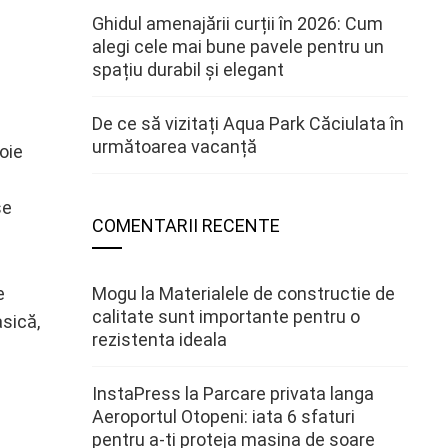
Ghidul amenajării curții în 2026: Cum
alegi cele mai bune pavele pentru un
spațiu durabil și elegant
De ce să vizitați Aqua Park Căciulata în
următoarea vacanță
voie
se
COMENTARII RECENTE
e
Mogu
la
Materialele de constructie de
calitate sunt importante pentru o
asică,
rezistenta ideala
InstaPress
la
Parcare privata langa
Aeroportul Otopeni: iata 6 sfaturi
pentru a-ti proteja masina de soare