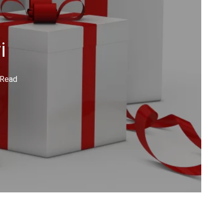
i
 Read