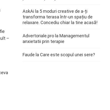
u
AskAi
la
5 moduri creative de a-ți
transforma terasa într-un spațiu de
relaxare. Concediu chiar la tine acasă!
fie
Advertoriale.pro
la
Managementul
ult –
anxietatii prin terapie
Faude
la
Care este scopul unei sere?
 ceva