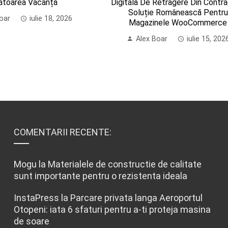
ătoarea Vacanță
Digitală De Retragere Din Contra
Soluție Românească Pentru
oar
iulie 18, 2026
Magazinele WooCommerce
Alex Boar
iulie 15, 202
COMENTARII RECENTE:
Mogu
la
Materialele de constructie de calitate
sunt importante pentru o rezistenta ideala
InstaPress
la
Parcare privata langa Aeroportul
Otopeni: iata 6 sfaturi pentru a-ti proteja masina
de soare