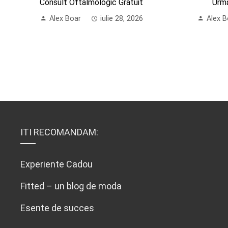
Consult Oftalmologic Gratuit
Urm
Alex Boar
iulie 28, 2026
Alex B
ITI RECOMANDAM:
Experiente Cadou
Fitted – un blog de moda
Esente de succes