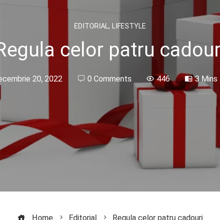
EDITORIAL
,
LIFESTYLE
Regula celor patru cadour
ecembrie 20, 2022
0 Comments
446
3 Mins
Home
Editorial
Regula celor patru cadouri