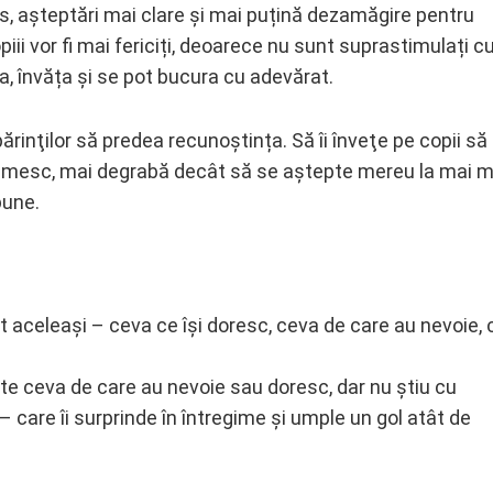
, așteptări mai clare și mai puțină dezamăgire pentru
piii vor fi mai fericiți, deoarece nu sunt suprastimulați c
a, învăța și se pot bucura cu adevărat.
inţilor să predea recunoștința. Să îi înveţe pe copii să 
primesc, mai degrabă decât să se aștepte mereu la mai m
bune.
nt aceleași – ceva ce își doresc, ceva de care au nevoie,
ste ceva de care au nevoie sau doresc, dar nu știu cu
– care îi surprinde în întregime și umple un gol atât de