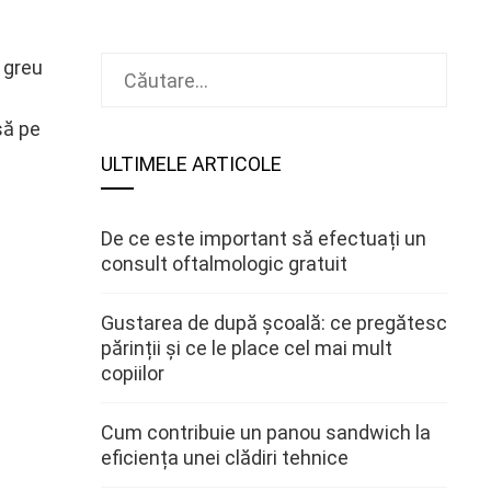
Caută
i greu
după:
șă pe
ULTIMELE ARTICOLE
De ce este important să efectuați un
consult oftalmologic gratuit
Gustarea de după școală: ce pregătesc
părinții și ce le place cel mai mult
copiilor
Cum contribuie un panou sandwich la
eficiența unei clădiri tehnice