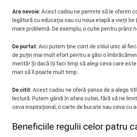
Are nevoie
: Acest cadou ne permite să le oferim co
legătură cu educaţia sau cu noua etapă a vieții lor 
mare problemă. De exemplu, o cutie pentru prânz n
De purtat
: Aici putem ține cont de stilul unic al fie
de puțin mai mult efort pentru a găsi o îmbrăcăminte
merită! Și dacă îți faci timp să alegi ceva care est
mari să îl poarte mult timp.
De citit
: Acest cadou ne oferă șansa de a alege titlu
lectură. Putem gândi în afara cutiei, fără să ne limi
ceva inspirațional, o carte de bucate sau ceva cu a
Beneficiile regulii celor patru 