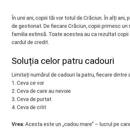
În unii ani, copiii tăi vor totul de Crăciun. În alți a
de gestionat. De fiecare Crăciun, copiii primesc un m
ebook
familia extinsă. Toate acestea au ca rezultat copii co
cardul de credit.
ter
Soluția celor patru cadouri
edIn
Limitați numărul de cadouri la patru, fiecare dintr
erest
1. Ceva ce vor
2. Ceva de care au nevoie
mbleupon
3. Ceva de purtat
l
4. Ceva de citit
Vrea
: Acesta este un „cadou mare” – lucrul pe care 