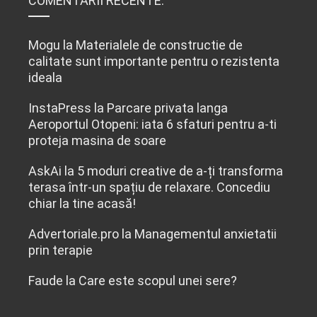
COMENTARII RECENTE:
Mogu
la
Materialele de constructie de
calitate sunt importante pentru o rezistenta
ideala
InstaPress
la
Parcare privata langa
Aeroportul Otopeni: iata 6 sfaturi pentru a-ti
proteja masina de soare
AskAi
la
5 moduri creative de a-ți transforma
terasa într-un spațiu de relaxare. Concediu
chiar la tine acasă!
Advertoriale.pro
la
Managementul anxietatii
prin terapie
Faude
la
Care este scopul unei sere?