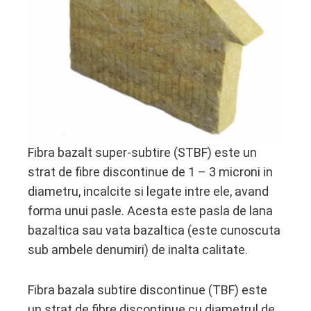
edIn
erest
mbleupon
l
Fibra bazalt super-subtire (STBF) este un
strat de fibre discontinue de 1 – 3 microni in
diametru, incalcite si legate intre ele, avand
forma unui pasle. Acesta este pasla de lana
bazaltica sau vata bazaltica (este cunoscuta
sub ambele denumiri) de inalta calitate.
Fibra bazala subtire discontinue (TBF) este
un strat de fibre discontinue cu diametrul de