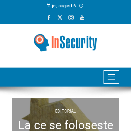
joi, august 6
EDITORIAL
La ce se foloseste