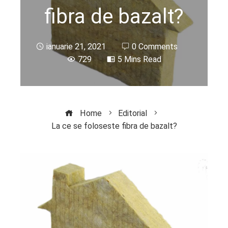
fibra de bazalt?
ianuarie 21, 2021
0 Comments
729
5 Mins Read
Home
Editorial
La ce se foloseste fibra de bazalt?
ebook
ter