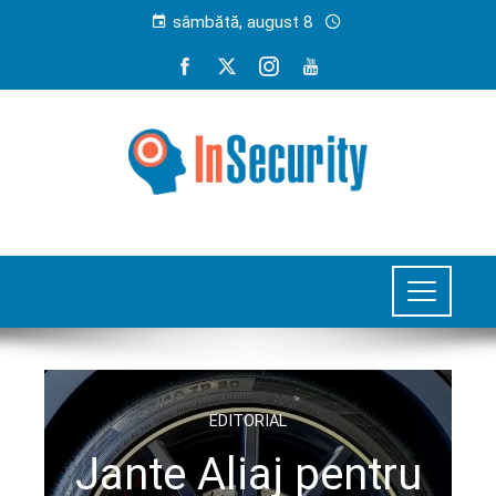
sâmbătă, august 8
EDITORIAL
Jante Aliaj pentru