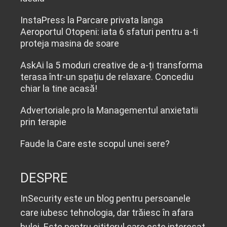
InstaPress
la
Parcare privata langa
Aeroportul Otopeni: iata 6 sfaturi pentru a-ti
proteja masina de soare
AskAi
la
5 moduri creative de a-ți transforma
terasa într-un spațiu de relaxare. Concediu
chiar la tine acasă!
Advertoriale.pro
la
Managementul anxietatii
prin terapie
Faude
la
Care este scopul unei sere?
DESPRE
InSecurity este un blog pentru persoanele
care iubesc tehnologia, dar trăiesc în afara
bulei. Este pentru cititorul care este interesat