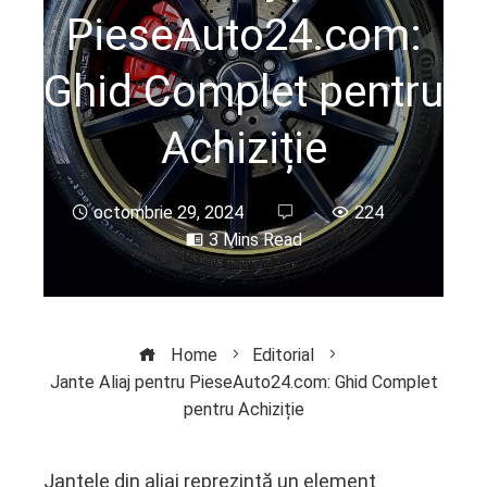
PieseAuto24.com:
Ghid Complet pentru
Achiziție
octombrie 29, 2024
224
3 Mins Read
Home
Editorial
Jante Aliaj pentru PieseAuto24.com: Ghid Complet
pentru Achiziție
Jantele din aliaj reprezintă un element