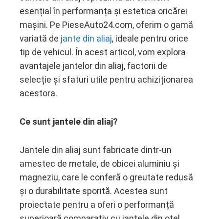
esențial în performanța și estetica oricărei
ebook
mașini. Pe PieseAuto24.com, oferim o gamă
variată de
jante din aliaj
, ideale pentru orice
ter
tip de vehicul. În acest articol, vom explora
avantajele jantelor din aliaj, factorii de
edIn
selecție și sfaturi utile pentru achiziționarea
acestora.
erest
mbleupon
Ce sunt jantele din aliaj?
l
Jantele din aliaj sunt fabricate dintr-un
amestec de metale, de obicei aluminiu și
magneziu, care le conferă o greutate redusă
și o durabilitate sporită. Acestea sunt
proiectate pentru a oferi o performanță
superioară comparativ cu jantele din oțel,