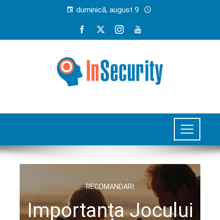
duminică, august 9
RECOMANDARI
Importanța Jocului