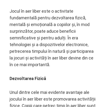
Jocul în aer liber este o activitate
fundamentală pentru dezvoltarea fizică,
ebook
mentală și emoțională a copiilor și, în mod
surprinzător, poate aduce beneficii
ter
semnificative și pentru adulți. În era
tehnologiei și a dispozitivelor electronice,
edIn
petrecerea timpului în natură și participarea
la jocuri și activități în aer liber devine din ce
erest
în ce mai importantă.
mbleupon
Dezvoltarea Fizică
l
Unul dintre cele mai evidente avantaje ale
jocului în aer liber este promovarea activității
fizice. Copiii care petrec timp în aer liber sunt