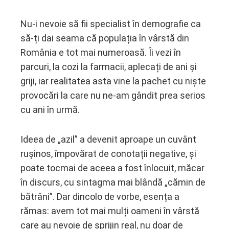
Nu-i nevoie să fii specialist în demografie ca
să-ți dai seama că populația în vârstă din
ebook
România e tot mai numeroasă. Îi vezi în
parcuri, la cozi la farmacii, aplecați de ani și
ter
griji, iar realitatea asta vine la pachet cu niște
provocări la care nu ne-am gândit prea serios
edIn
cu ani în urmă.
erest
Ideea de „azil” a devenit aproape un cuvânt
mbleupon
rușinos, împovărat de conotații negative, și
poate tocmai de aceea a fost înlocuit, măcar
l
în discurs, cu sintagma mai blândă „cămin de
bătrâni”. Dar dincolo de vorbe, esența a
rămas: avem tot mai mulți oameni în vârstă
care au nevoie de sprijin real, nu doar de