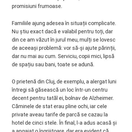
promisiuni frumoase.
Familiile ajung adesea în situații complicate.
Nu știu exact dacă e valabil pentru toți, dar
din ce am văzut în jurul meu, mulți se lovesc
de aceeași problemă: vor să-și ajute părinții,
dar nu mai au cum. Serviciu, copii mici, lipsă
de spațiu sau bani, toate se adună.
O prietenă din Cluj, de exemplu, a alergat luni
întregi să găsească un loc într-un centru
decent pentru tatăl ei, bolnav de Alzheimer.
Căminele de stat erau pline ochi, iar cele
private aveau tarife de parcă se cazau la
hotel de cinci stele. În final, l-a adus acasă și
a angajat o îngrijitoare, dar era evident că