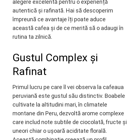
alegere excelentă pentru o experiență
edIn
autentică și rafinată. Hai să descoperim
împreună ce avantaje îți poate aduce
erest
această cafea și de ce merită să o adaugi în
rutina ta zilnică.
mbleupon
l
Gustul Complex și
Rafinat
Primul lucru pe care îl vei observa la cafeaua
peruviană este gustul său distinctiv. Boabele
cultivate la altitudini mari, în climatele
montane din Peru, dezvoltă arome complexe
care includ note subtile de ciocolată, fructe și
uneori chiar o ușoară aciditate florală.
Această combinație creează un profil