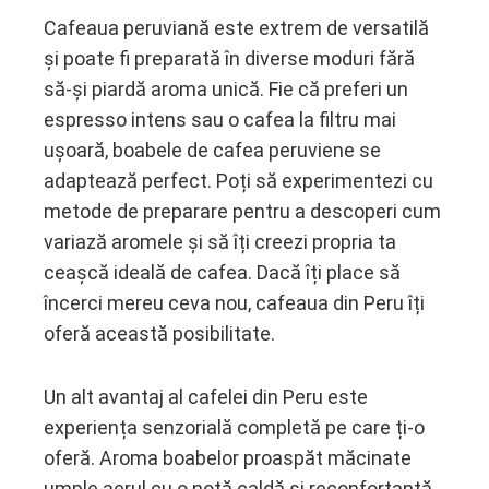
Cafeaua peruviană este extrem de versatilă
și poate fi preparată în diverse moduri fără
să-și piardă aroma unică. Fie că preferi un
espresso intens sau o cafea la filtru mai
ușoară, boabele de cafea peruviene se
adaptează perfect. Poți să experimentezi cu
metode de preparare pentru a descoperi cum
variază aromele și să îți creezi propria ta
ceașcă ideală de cafea. Dacă îți place să
încerci mereu ceva nou, cafeaua din Peru îți
oferă această posibilitate.
Un alt avantaj al cafelei din Peru este
experiența senzorială completă pe care ți-o
oferă. Aroma boabelor proaspăt măcinate
umple aerul cu o notă caldă și reconfortantă,