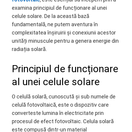
examina principiul de funcționare al unei
ter
celule solare. De la această bază
fundamentală, ne putem aventura în
edIn
complexitatea înșiruirii și conexiunii acestor
unități minuscule pentru a genera energie din
erest
radiația solară.
mbleupon
Principiul de funcționare
l
al unei celule solare
O celulă solară, cunoscută și sub numele de
celulă fotovoltaică, este o dispozitiv care
converteste lumina în electricitate prin
procesul de efect fotovoltaic. Celula solară
este compusă dintr-un material