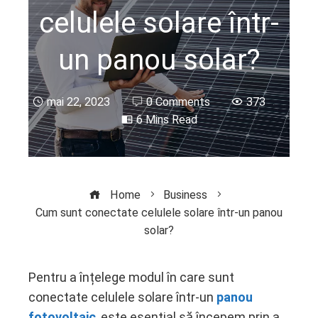
celulele solare într-
un panou solar?
mai 22, 2023
0 Comments
373
6 Mins Read
Home
Business
Cum sunt conectate celulele solare într-un panou
solar?
Pentru a înțelege modul în care sunt
conectate celulele solare într-un
panou
ebook
fotovoltaic
, este esențial să începem prin a