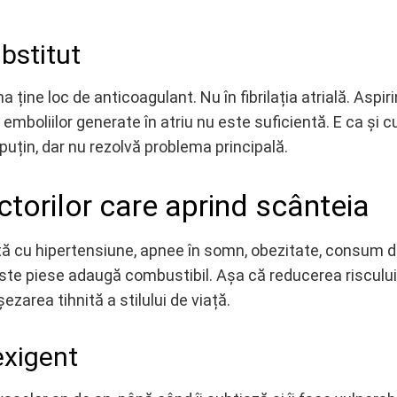
bstitut
 ține loc de anticoagulant. Nu în fibrilația atrială. Aspir
a emboliilor generate în atriu nu este suficientă. E ca și 
uțin, dar nu rezolvă problema principală.
actorilor care aprind scânteia
xistă cu hipertensiune, apnee în somn, obezitate, consum 
ste piese adaugă combustibil. Așa că reducerea riscului
zarea tihnită a stilului de viață.
exigent