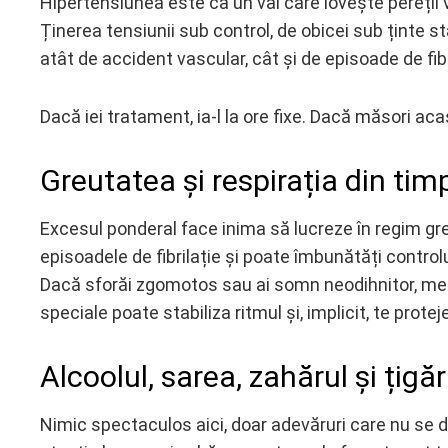
Hipertensiunea este ca un val care lovește pereții va
Ținerea tensiunii sub control, de obicei sub ținte st
atât de accident vascular, cât și de episoade de fibr
Dacă iei tratament, ia-l la ore fixe. Dacă măsori aca
Greutatea și respirația din timp
Excesul ponderal face inima să lucreze în regim gr
episoadele de fibrilație și poate îmbunătăți contro
Dacă sforăi zgomotos sau ai somn neodihnitor, mer
speciale poate stabiliza ritmul și, implicit, te prot
Alcoolul, sarea, zahărul și țigăr
Nimic spectaculos aici, doar adevăruri care nu se