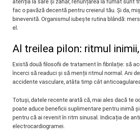
atenția la sare și zahăr, renunțarea la fumat sunt t
fac o pavăză decentă pentru creierul tău. Și da, m
binevenită. Organismul iubește rutina blândă: mers ale
el.
Al treilea pilon: ritmul inim
Există două filosofii de tratament în fibrilație: să a
încerci să readuci și să menții ritmul normal. Ani d
accidente vasculare, atâta timp cât anticoagulare
Totuși, datele recente arată că, mai ales dacă te ocup
poate aduce beneficii suplimentare pentru inimă ș
pentru că ai revenit în ritm sinusal. Indicația de a
electrocardiogramei.