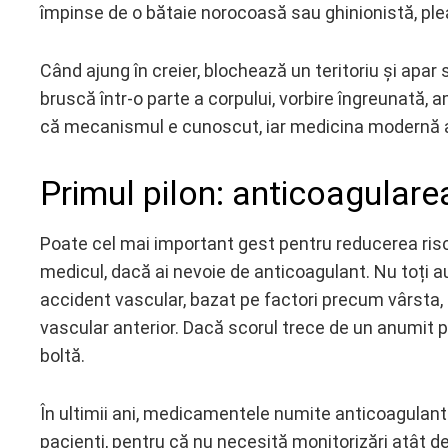
împinse de o bătaie norocoasă sau ghinionistă, plea
Când ajung în creier, blochează un teritoriu și apa
bruscă într-o parte a corpului, vorbire îngreunată,
că mecanismul e cunoscut, iar medicina modernă are
Primul pilon: anticoagularea 
Poate cel mai important gest pentru reducerea risc
medicul, dacă ai nevoie de anticoagulant. Nu toți a
accident vascular, bazat pe factori precum vârsta,
vascular anterior. Dacă scorul trece de un anumit 
boltă.
În ultimii ani, medicamentele numite anticoagulant
pacienți, pentru că nu necesită monitorizări atât de