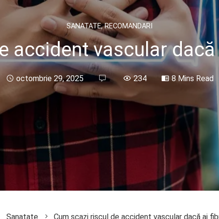
SANATATE
,
RECOMANDARI
 accident vascular dacă ai
octombrie 29, 2025
234
8 Mins Read
Sanatate
Cum scazi riscul de accident vascular dacă ai fibri