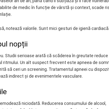
selor an de an, până când îi subțiază și îi face vulnerabil
abilite de medic în funcție de vârstă și context, scade ri
ilație.
să, notează valorile. Sunt mici gesturi de igienă cardiacă
ul nopții
eu. Studii serioase arată că scăderea în greutate reduce
lul ritmului. Un alt suspect frecvent este apneea de somn
ită să ceri un screening. Tratamentul apneei cu dispozi
ejează indirect și de evenimentele vasculare.
ile
 demodează niciodată. Reducerea consumului de alcool,