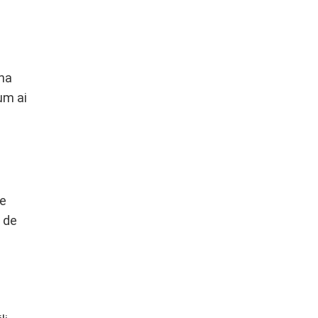
ina
cum ai
de
 de