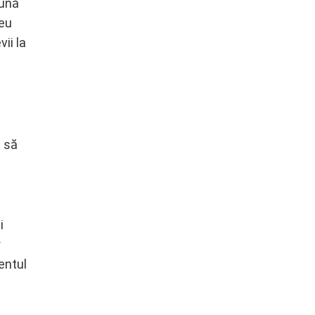
eună
reu
ii la
u să
i
r
entul