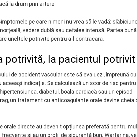
că la drum prin artere.
r simptomele pe care nimeni nu vrea să le vadă: slăbiciun
 amorțeală, vedere dublă sau cefalee intensă. Partea bun
 uneltele potrivite pentru a-l contracara.
potrivită, la pacientul potrivit
ului de accident vascular este să evaluezi, împreună cu
u aceeași indicație. Se calculează un scor de risc pentru
 hipertensiunea, diabetul, boala cardiacă sau un episod
prag, un tratament cu anticoagulante orale devine cheia 
e orale directe au devenit opțiunea preferată pentru mul
 frecvente și au un profil de siguranță bun. Warfarina, ve