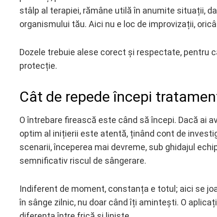
stâlp al terapiei, rămâne utilă în anumite situații, 
organismului tău. Aici nu e loc de improvizații, oric
Dozele trebuie alese corect și respectate, pentru că
protecție.
Cât de repede începi tratamentu
O întrebare firească este când să începi. Dacă ai
optim al inițierii este atentă, ținând cont de invest
scenarii, începerea mai devreme, sub ghidajul echip
semnificativ riscul de sângerare.
Indiferent de moment, constanța e totul; aici se jo
în sânge zilnic, nu doar când îți amintești. O aplica
diferența între frică și liniște.