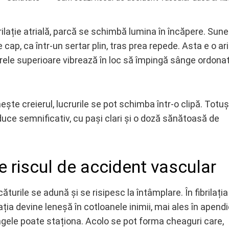
brilație atrială, parcă se schimbă lumina în încăpere. Sune
e cap, ca într-un sertar plin, tras prea repede. Asta e o ar
ele superioare vibrează în loc să împingă sânge ordonat,
te creierul, lucrurile se pot schimba într-o clipă. Totuși
duce semnificativ, cu pași clari și o doză sănătoasă de
ște riscul de accident vascular
urile se adună și se risipesc la întâmplare. În fibrilația
lația devine leneșă în cotloanele inimii, mai ales în apend
ngele poate staționa. Acolo se pot forma cheaguri care,