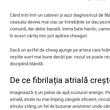
Când intri într-un cabinet și auzi diagnosticul de fi
ceasului devine mai clar, iar întrebările se dau pest
ebook
comună, dar deloc banală. Inima bate haotic, camer
în acest vârtej mic pot apărea cheaguri.
ter
Dacă un astfel de cheag ajunge pe artera care hrăneș
edIn
veștile sunt mai bune decât par: riscul se poate re
disciplină blândă.
erest
mbleupon
De ce fibrilația atrială cre
l
Imaginează-ți un pahar de apă scuturat energic. Picăt
atrială, atriile nu mai împing sângele eficient; circu
atriului stâng, un fel de buzunar anatomic unde sâ