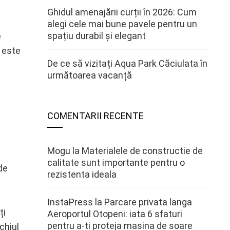
Ghidul amenajării curții în 2026: Cum
alegi cele mai bune pavele pentru un
spațiu durabil și elegant
e
ă este
De ce să vizitați Aqua Park Căciulata în
următoarea vacanță
COMENTARII RECENTE
Mogu
la
Materialele de constructie de
calitate sunt importante pentru o
de
rezistenta ideala
InstaPress
la
Parcare privata langa
ți
Aeroportul Otopeni: iata 6 sfaturi
pentru a-ti proteja masina de soare
chiul