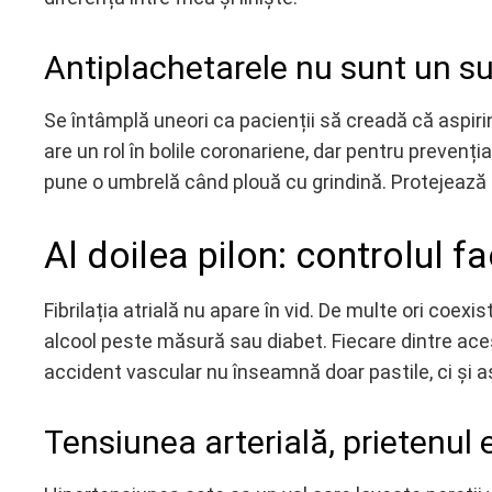
Antiplachetarele nu sunt un su
Se întâmplă uneori ca pacienții să creadă că aspirina
are un rol în bolile coronariene, dar pentru prevenți
pune o umbrelă când plouă cu grindină. Protejează p
Al doilea pilon: controlul f
Fibrilația atrială nu apare în vid. De multe ori coe
alcool peste măsură sau diabet. Fiecare dintre ace
accident vascular nu înseamnă doar pastile, ci și așe
Tensiunea arterială, prietenul 