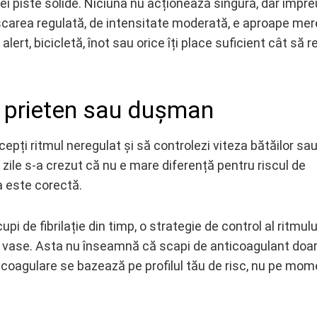
rei piste solide. Niciuna nu acționează singură, dar împr
ișcarea regulată, de intensitate moderată, e aproape me
rt, bicicletă, înot sau orice îți place suficient cât să rev
ii, prieten sau dușman
ccepți ritmul neregulat și să controlezi viteza bătăilor sa
e zile s-a crezut că nu e mare diferență pentru riscul de
a este corectă.
i de fibrilație din timp, o strategie de control al ritmulu
i vase. Asta nu înseamnă că scapi de anticoagulant doa
nticoagulare se bazează pe profilul tău de risc, nu pe mom