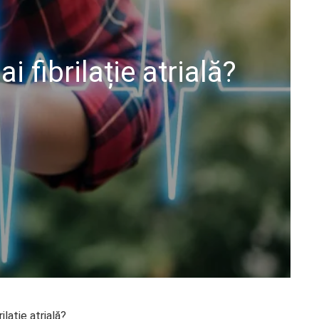
 fibrilație atrială?
lație atrială?