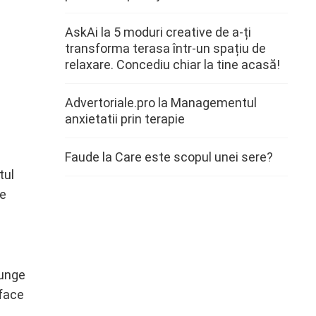
AskAi
la
5 moduri creative de a-ți
transforma terasa într-un spațiu de
relaxare. Concediu chiar la tine acasă!
Advertoriale.pro
la
Managementul
anxietatii prin terapie
Faude
la
Care este scopul unei sere?
tul
te
junge
 face