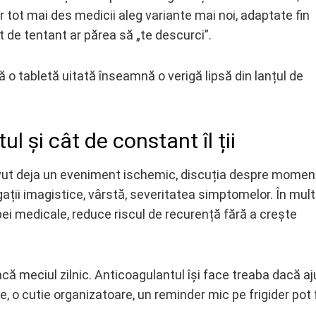
dar tot mai des medicii aleg variante mai noi, adaptate fin
ât de tentant ar părea să „te descurci”.
 o tabletă uitată înseamnă o verigă lipsă din lanțul de
l și cât de constant îl ții
 avut deja un eveniment ischemic, discuția despre momen
igații imagistice, vârstă, severitatea simptomelor. În mul
ei medicale, reduce riscul de recurență fără a crește
acă meciul zilnic. Anticoagulantul își face treaba dacă a
ție, o cutie organizatoare, un reminder mic pe frigider pot