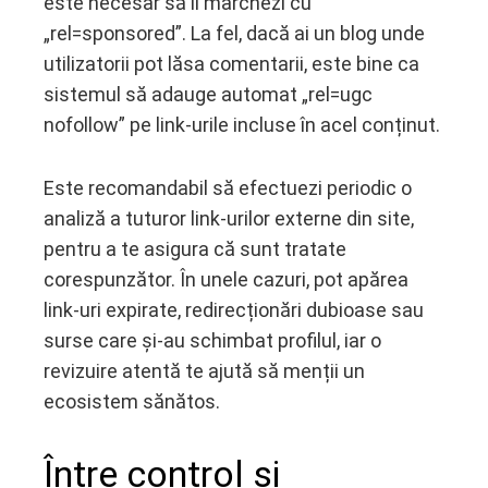
este necesar să îl marchezi cu
„rel=sponsored”. La fel, dacă ai un blog unde
utilizatorii pot lăsa comentarii, este bine ca
sistemul să adauge automat „rel=ugc
nofollow” pe link-urile incluse în acel conținut.
Este recomandabil să efectuezi periodic o
analiză a tuturor link-urilor externe din site,
pentru a te asigura că sunt tratate
corespunzător. În unele cazuri, pot apărea
link-uri expirate, redirecționări dubioase sau
surse care și-au schimbat profilul, iar o
revizuire atentă te ajută să menții un
ecosistem sănătos.
Între control și