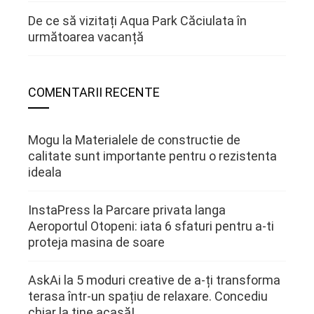
De ce să vizitați Aqua Park Căciulata în
următoarea vacanță
COMENTARII RECENTE
Mogu
la
Materialele de constructie de
calitate sunt importante pentru o rezistenta
ideala
InstaPress
la
Parcare privata langa
Aeroportul Otopeni: iata 6 sfaturi pentru a-ti
proteja masina de soare
AskAi
la
5 moduri creative de a-ți transforma
terasa într-un spațiu de relaxare. Concediu
chiar la tine acasă!