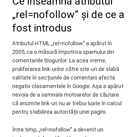
Ce înseamnă atributul
ebook
„rel=nofollow” și de ce a
fost introdus
ter
edIn
Atributul HTML „rel=nofollow” a apărut în
2005, ca o măsură împotriva spamului din
erest
comentariile blogurilor. La acea vreme,
proliferarea link-urilor către site-uri de slabă
mbleupon
calitate în secțiunile de comentarii afecta
negativ clasamentele în Google. Așa a apărut
l
nevoia de a semnala motoarelor de căutare
că anumite link-uri nu ar trebui luate în calcul
pentru stabilirea autorității unei pagini.
Între timp, „rel=nofollow” a devenit un