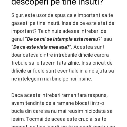
descoperi pe tine insuti?
Sigur, este usor de spus ca e important sa te
gasesti pe tine insuti. Insa de ce este atat de
important? Te chinuie adesea intrebari de
genul “
De ce mi se intampla asta mereu
?” sau
“
De ce este viata mea asa?
”. Acestea sunt
doar cateva dintre intrebarile dificile carora
trebuie sa le facem fata zilnic. Insa oricat de
dificile ar fi, ele sunt esentiale in a ne ajuta sa
ne intelegem mai bine pe noi insine.
Daca aceste intrebari raman fara raspuns,
avem tendinta de a ramane blocati intr-o
bucla din care sa nu mai reusim niciodata sa
iesim. Tocmai de aceea este crucial sa te
gasesti pe tine insuti, sa te cunosti, pentru ca