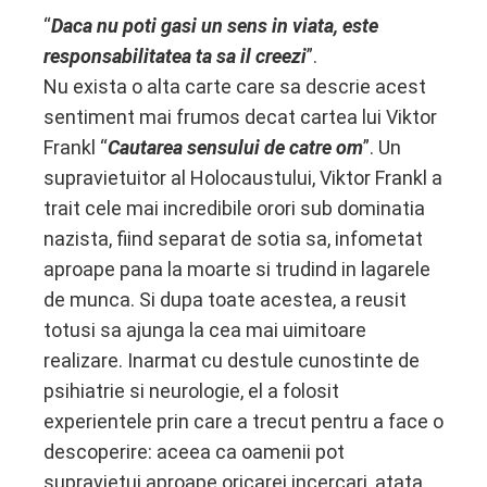
“
Daca nu poti gasi un sens in viata, este
responsabilitatea ta sa il creezi
”.
Nu exista o alta carte care sa descrie acest
sentiment mai frumos decat cartea lui Viktor
Frankl “
Cautarea sensului de catre om
”. Un
supravietuitor al Holocaustului, Viktor Frankl a
trait cele mai incredibile orori sub dominatia
nazista, fiind separat de sotia sa, infometat
aproape pana la moarte si trudind in lagarele
de munca. Si dupa toate acestea, a reusit
totusi sa ajunga la cea mai uimitoare
realizare. Inarmat cu destule cunostinte de
psihiatrie si neurologie, el a folosit
experientele prin care a trecut pentru a face o
descoperire: aceea ca oamenii pot
supravietui aproape oricarei incercari, atata