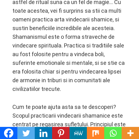
astfel de ritual suna ca un fel de magie… Cu
toate acestea, vei fi surprins sa stii ca multi
oameni practica arta vindecarii shamice, si
sustin beneficiile incredibile ale acesteia.
Shamanismul este o forma straveche de
vindecare spirituala. Practica si traditiile sale
au fost folosite pentru a vindeca boli,
suferinte emotionale si mentale, si se stie ca
era folosita chiar si pentru vindecarea lipsei
de armonie in triburi si in comunitati ale
civilizatiilor trecute.
Cum te poate ajuta asta sa te descoperi?
Scopul practicarii vindecarii shamanice este
centrat pe regasirea sufletului. Principiul este
acela de a strange cat mai mult din forta ta