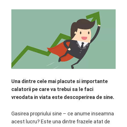
ebook
ter
edIn
erest
Una dintre cele mai placute si importante
mbleupon
calatorii pe care va trebui sa le faci
vreodata in viata este descoperirea de sine.
l
Gasirea propriului sine – ce anume inseamna
acest lucru? Este una dintre frazele atat de