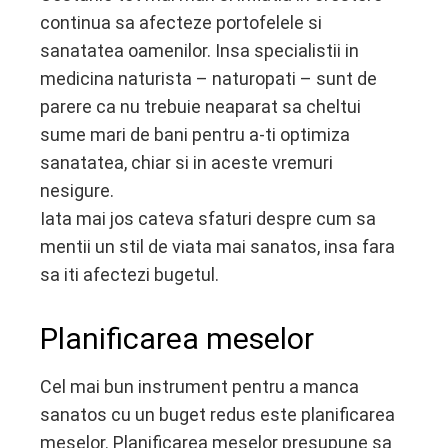
continua sa afecteze portofelele si
ebook
sanatatea oamenilor. Insa specialistii in
medicina naturista – naturopati – sunt de
ter
parere ca nu trebuie neaparat sa cheltui
sume mari de bani pentru a-ti optimiza
edIn
sanatatea, chiar si in aceste vremuri
nesigure.
erest
Iata mai jos cateva sfaturi despre cum sa
mentii un stil de viata mai sanatos, insa fara
mbleupon
sa iti afectezi bugetul.
l
Planificarea meselor
Cel mai bun instrument pentru a manca
sanatos cu un buget redus este planificarea
meselor. Planificarea meselor presupune sa