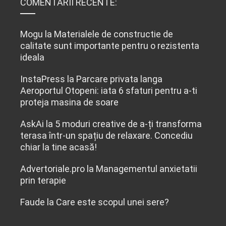
COMENTARII RECENTE:
Mogu
la
Materialele de constructie de
calitate sunt importante pentru o rezistenta
ideala
InstaPress
la
Parcare privata langa
Aeroportul Otopeni: iata 6 sfaturi pentru a-ti
proteja masina de soare
AskAi
la
5 moduri creative de a-ți transforma
terasa într-un spațiu de relaxare. Concediu
chiar la tine acasă!
Advertoriale.pro
la
Managementul anxietatii
prin terapie
Faude
la
Care este scopul unei sere?