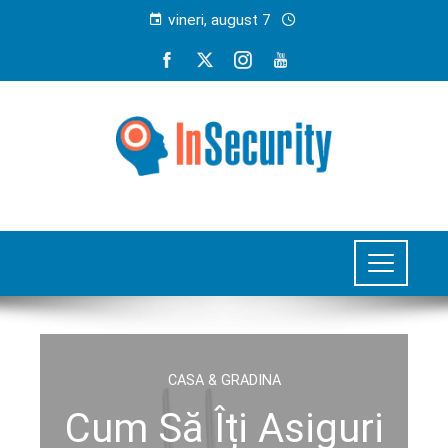
vineri, august 7
CASA & GRADINA
Cum Să Îți Asiguri