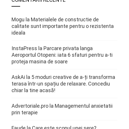
Mogu
la
Materialele de constructie de
calitate sunt importante pentru o rezistenta
ideala
InstaPress
la
Parcare privata langa
Aeroportul Otopeni: iata 6 sfaturi pentru a-ti
proteja masina de soare
AskAi
la
5 moduri creative de a-ți transforma
terasa într-un spațiu de relaxare. Concediu
chiar la tine acasă!
Advertoriale.pro
la
Managementul anxietatii
prin terapie
Faude
la
Care este scopul unei sere?