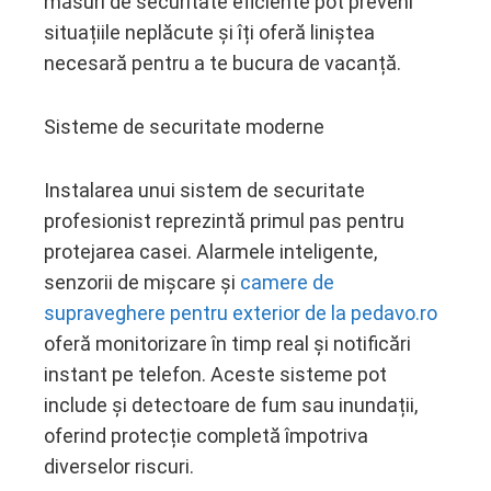
măsuri de securitate eficiente pot preveni
ter
situațiile neplăcute și îți oferă liniștea
necesară pentru a te bucura de vacanță.
edIn
Sisteme de securitate moderne
erest
mbleupon
Instalarea unui sistem de securitate
profesionist reprezintă primul pas pentru
l
protejarea casei. Alarmele inteligente,
senzorii de mișcare și
camere de
supraveghere pentru exterior de la pedavo.ro
oferă monitorizare în timp real și notificări
instant pe telefon. Aceste sisteme pot
include și detectoare de fum sau inundații,
oferind protecție completă împotriva
diverselor riscuri.