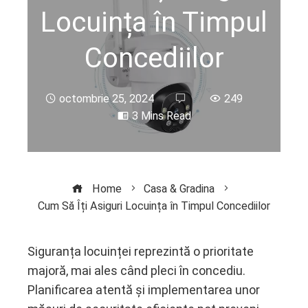
Locuința în Timpul
Concediilor
octombrie 25, 2024
249
3 Mins Read
Home
Casa & Gradina
Cum Să Îți Asiguri Locuința în Timpul Concediilor
Siguranța locuinței reprezintă o prioritate
majoră, mai ales când pleci în concediu.
ebook
Planificarea atentă și implementarea unor