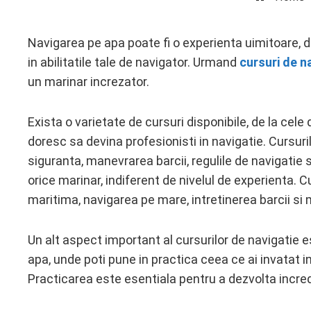
Navigarea pe apa poate fi o experienta uimitoare, da
in abilitatile tale de navigator. Urmand
cursuri de n
ebook
un marinar increzator.
ter
Exista o varietate de cursuri disponibile, de la cel
doresc sa devina profesionisti in navigatie. Cursur
edIn
siguranta, manevrarea barcii, regulile de navigatie
orice marinar, indiferent de nivelul de experienta.
erest
maritima, navigarea pe mare, intretinerea barcii si m
mbleupon
Un alt aspect important al cursurilor de navigatie e
l
apa, unde poti pune in practica ceea ce ai invatat in
Practicarea este esentiala pentru a dezvolta increde