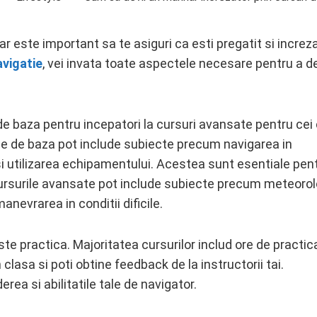
r este important sa te asiguri ca esti pregatit si increz
avigatie
, vei invata toate aspectele necesare pentru a d
e de baza pentru incepatori la cursuri avansate pentru cei
ile de baza pot include subiecte precum navigarea in
 si utilizarea echipamentului. Acestea sunt esentiale pen
 Cursurile avansate pot include subiecte precum meteorol
anevrarea in conditii dificile.
ste practica. Majoritatea cursurilor includ ore de practic
 clasa si poti obtine feedback de la instructorii tai.
rea si abilitatile tale de navigator.