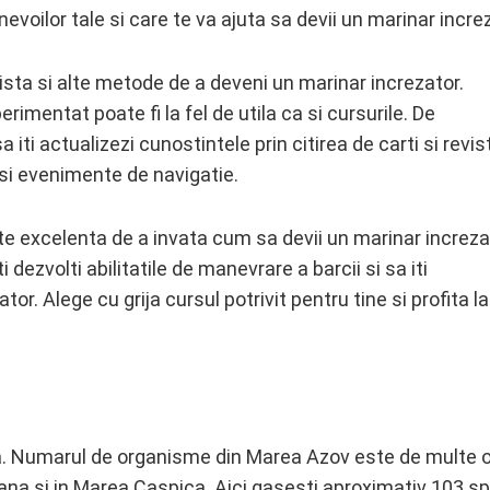
evoilor tale si care te va ajuta sa devii un marinar incre
exista si alte metode de a deveni un marinar increzator.
imentat poate fi la fel de utila ca si cursurile. De
iti actualizezi cunostintele prin citirea de carti si revis
 si evenimente de navigatie.
ate excelenta de a invata cum sa devii un marinar increza
ti dezvolti abilitatile de manevrare a barcii si sa iti
tor. Alege cu grija cursul potrivit pentru tine si profita la
sa. Numarul de organisme din Marea Azov este de multe o
ana si in Marea Caspica. Aici gasesti aproximativ 103 sp