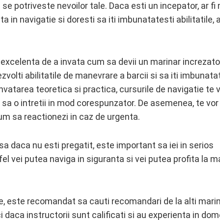
e potriveste nevoilor tale. Daca esti un incepator, ar fi
 in navigatie si doresti sa iti imbunatatesti abilitatile, ar
 excelenta de a invata cum sa devii un marinar increzator
dezvolti abilitatile de manevrare a barcii si sa iti imbunata
invatarea teoretica si practica, cursurile de navigatie te 
 sa o intretii in mod corespunzator. De asemenea, te vor
cum sa reactionezi in caz de urgenta.
 daca nu esti pregatit, este important sa iei in serios
tfel vei putea naviga in siguranta si vei putea profita la 
ie, este recomandat sa cauti recomandari de la alti marin
ci daca instructorii sunt calificati si au experienta in dom