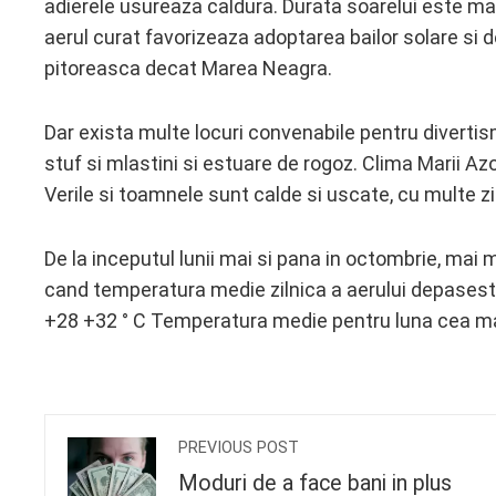
adierele usureaza caldura. Durata soarelui este mai
aerul curat favorizeaza adoptarea bailor solare si d
pitoreasca decat Marea Neagra.
Dar exista multe locuri convenabile pentru diverti
stuf si mlastini si estuare de rogoz. Clima Marii Az
Verile si toamnele sunt calde si uscate, cu multe zi
De la inceputul lunii mai si pana in octombrie, mai
cand temperatura medie zilnica a aerului depaseste 
+28 +32 ° C Temperatura medie pentru luna cea ma
PREVIOUS POST
Moduri de a face bani in plus