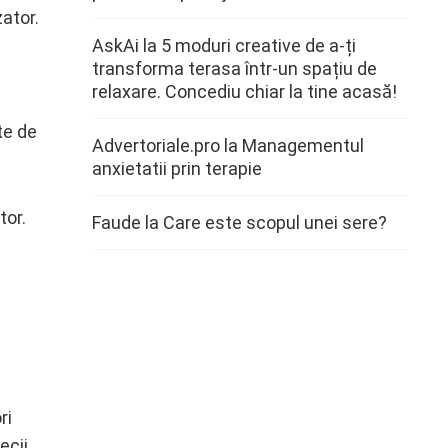
zator.
AskAi
la
5 moduri creative de a-ți
transforma terasa într-un spațiu de
relaxare. Concediu chiar la tine acasă!
te de
Advertoriale.pro
la
Managementul
anxietatii prin terapie
tor.
Faude
la
Care este scopul unei sere?
ri
ecii