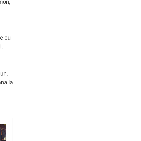
ori,
te cu
i.
bun,
ana la