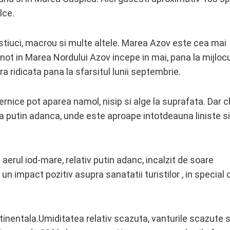
lce.
ur, stiuci, macrou si multe altele. Marea Azov este cea mai
ot in Marea Nordului Azov incepe in mai, pana la mijlocu
a ridicata pana la sfarsitul lunii septembrie.
ernice pot aparea namol, nisip si alge la suprafata. Dar c
apa putin adanca, unde este aproape intotdeauna liniste si
aerul iod-mare, relativ putin adanc, incalzit de soare
 impact pozitiv asupra sanatatii turistilor , in special c
nentala.Umiditatea relativ scazuta, vanturile scazute s