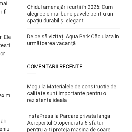
 mai
Ghidul amenajării curții în 2026: Cum
 fi
alegi cele mai bune pavele pentru un
spațiu durabil și elegant
De ce să vizitați Aqua Park Căciulata în
. Ele
următoarea vacanță
testi
vor
COMENTARII RECENTE
Mogu
la
Materialele de constructie de
calitate sunt importante pentru o
maxim
rezistenta ideala
InstaPress
la
Parcare privata langa
ari
Aeroportul Otopeni: iata 6 sfaturi
eniu.
pentru a-ti proteja masina de soare