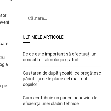
Caută
ator
după:
eveni
ULTIMELE ARTICOLE
 care
De ce este important să efectuați un
tru
consult oftalmologic gratuit
ogia
Gustarea de după școală: ce pregătesc
părinții și ce le place cel mai mult
copiilor
a pe
Cum contribuie un panou sandwich la
eficiența unei clădiri tehnice