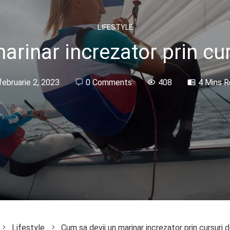
LIFESTYLE
arinar increzator prin cur
februarie 2, 2023
0 Comments
408
4 Mins 
Lifestyle
Cum sa devii un marinar increzator prin cursuri 