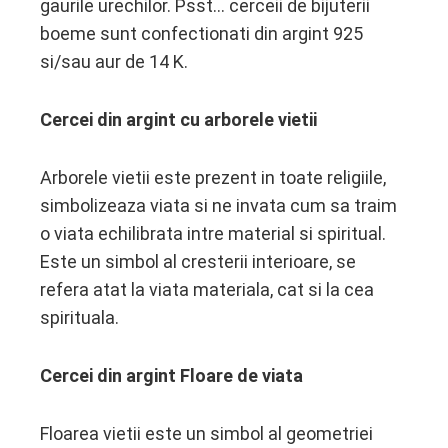
gaurile urechilor. Psst… cerceii de bijuterii
edIn
boeme sunt confectionati din argint 925
si/sau aur de 14 K.
erest
mbleupon
Cercei din argint cu arborele vietii
l
Arborele vietii este prezent in toate religiile,
simbolizeaza viata si ne invata cum sa traim
o viata echilibrata intre material si spiritual.
Este un simbol al cresterii interioare, se
refera atat la viata materiala, cat si la cea
spirituala.
Cercei din argint Floare de viata
Floarea vietii este un simbol al geometriei