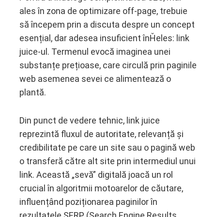
ales în zona de optimizare off-page, trebuie
ebook
să începem prin a discuta despre un concept
esențial, dar adesea insuficient înȞeles: link
ter
juice-ul. Termenul evocă imaginea unei
substanțe prețioase, care circulă prin paginile
edIn
web asemenea sevei ce alimentează o
plantă.
erest
mbleupon
Din punct de vedere tehnic, link juice
reprezintă fluxul de autoritate, relevanță și
l
credibilitate pe care un site sau o pagină web
o transferă către alt site prin intermediul unui
link. Această „sevă” digitală joacă un rol
crucial în algoritmii motoarelor de căutare,
influențând poziționarea paginilor în
rezultatele SERP (Search Engine Results