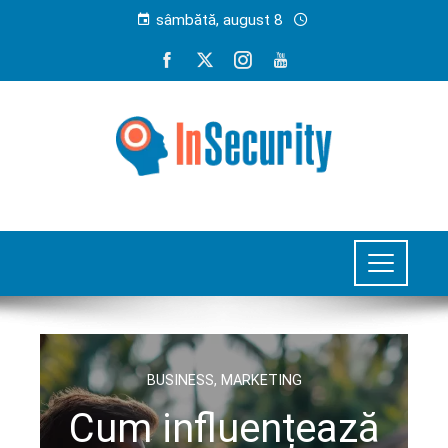
sâmbătă, august 8
BUSINESS
,
MARKETING
Cum influențează