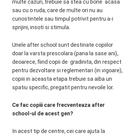
multe cazuri, trebuie sa stea cu bone acasa
edIn
sau cu o ruda, care de multe ori nu au
cunostintele sau timpul potrivit pentru a-i
erest
sprijini, insoti si stimula.
mbleupon
Unele after school sunt destinate copiilor
l
doar la varsta prescolara (pana la sase ani),
deoarece, fiind copii de gradinita, din respect
pentru dezvoltare si reglementari (in vigoare),
copiii in aceasta etapa trebuie sa aiba un
spatiu specific, pregatit pentru nevoile lor.
Ce fac copiii care frecventeaza after
school-ul de acest gen?
In acest tip de centre, cei care ajuta la