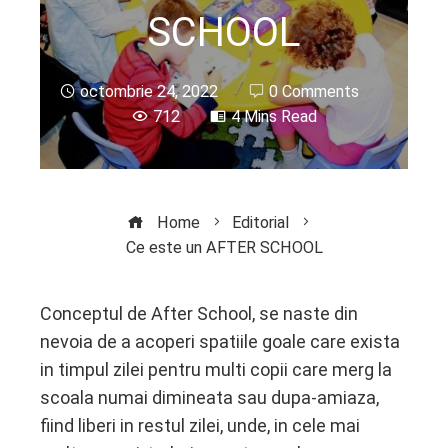
SCHOOL
octombrie 24, 2022
0 Comments
712
4 Mins Read
Home
Editorial
Ce este un AFTER SCHOOL
Conceptul de After School, se naste din
nevoia de a acoperi spatiile goale care exista
ebook
in timpul zilei pentru multi copii care merg la
scoala numai dimineata sau dupa-amiaza,
ter
fiind liberi in restul zilei, unde, in cele mai