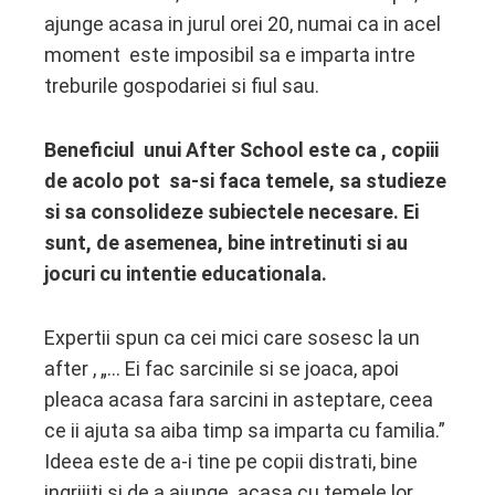
ajunge acasa in jurul orei 20, numai ca in acel
moment este imposibil sa e imparta intre
treburile gospodariei si fiul sau.
Beneficiul unui After School este ca , copiii
de acolo pot sa-si faca temele, sa studieze
si sa consolideze subiectele necesare. Ei
sunt, de asemenea, bine intretinuti si au
jocuri cu intentie educationala.
Expertii spun ca cei mici care sosesc la un
after , „… Ei fac sarcinile si se joaca, apoi
pleaca acasa fara sarcini in asteptare, ceea
ce ii ajuta sa aiba timp sa imparta cu familia.”
Ideea este de a-i tine pe copii distrati, bine
ingrijiti si de a ajunge acasa cu temele lor