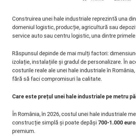
Construirea unei hale industriale reprezintă una din
domeniul logistic, producție, agricultură sau depozi
ebook
service auto sau centru logistic, una dintre primele
ter
Răspunsul depinde de mai mulți factori: dimensiunea 
izolație, instalațiile și gradul de personalizare. În 
edIn
costurile reale ale unei hale industriale în România,
fără să faci compromisuri la calitate.
erest
mbleupon
Care este prețul unei hale industriale pe metru p
l
În România, în 2026, costul unei hale industriale m
construcție simplă și poate depăși
700-1.000 eur
premium.