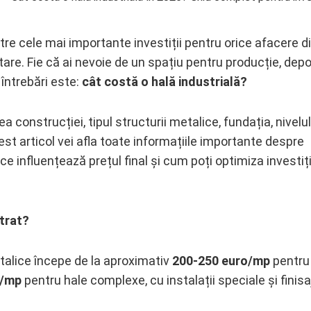
tre cele mai importante investiții pentru orice afacere d
tare. Fie că ai nevoie de un spațiu pentru producție, depo
 întrebări este:
cât costă o hală industrială?
construcției, tipul structurii metalice, fundația, nivelu
acest articol vei afla toate informațiile importante despre
 ce influențează prețul final și cum poți optimiza investiț
ătrat?
etalice începe de la aproximativ
200-250 euro/mp
pentru
o/mp
pentru hale complexe, cu instalații speciale și finisa