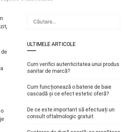
Caută
in
după:
zit,
ULTIMELE ARTICOLE
l de
Cum verifici autenticitatea unui produs
ia
sanitar de marcă?
Cum funcționează o baterie de baie
cascadă și ce efect estetic oferă?
De ce este important să efectuați un
 o
consult oftalmologic gratuit
je