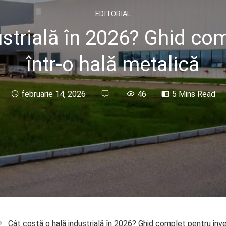
EDITORIAL
strială în 2026? Ghid com
într-o hală metalică
februarie 14, 2026
46
5 Mins Read
Cât costă o hală industrială în 2026? Ghid complet pentru inves