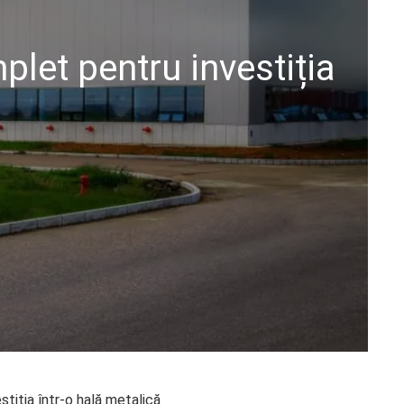
plet pentru investiția
tiția într-o hală metalică