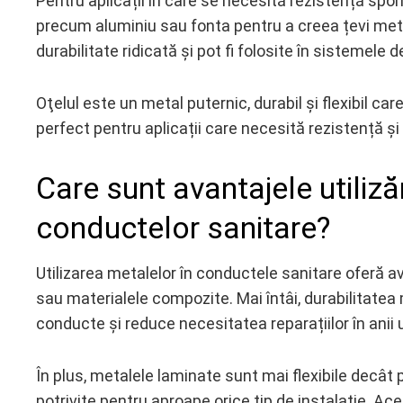
Pentru aplicații în care se necesită rezistență spor
precum aluminiu sau fonta pentru a creea țevi met
durabilitate ridicată și pot fi folosite în sistemele d
Oţelul este un metal puternic, durabil și flexibil car
perfect pentru aplicații care necesită rezistență și f
Care sunt avantajele utiliză
conductelor sanitare?
Utilizarea metalelor în conductele sanitare oferă av
sau materialele compozite. Mai întâi, durabilitatea
conducte și reduce necesitatea reparațiilor în anii 
În plus, metalele laminate sunt mai flexibile decât 
potrivite pentru aproape orice tip de instalație. Ace