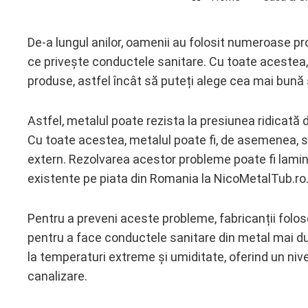
De-a lungul anilor, oamenii au folosit numeroase pr
ce privește conductele sanitare. Cu toate acestea,
ebook
produse, astfel încât să puteți alege cea mai bună 
ter
Astfel, metalul poate rezista la presiunea ridicată 
Cu toate acestea, metalul poate fi, de asemenea, su
edIn
extern. Rezolvarea acestor probleme poate fi lamina
existente pe piata din Romania la NicoMetalTub.ro
erest
mbleupon
Pentru a preveni aceste probleme, fabricanții folo
pentru a face conductele sanitare din metal mai d
l
la temperaturi extreme și umiditate, oferind un nivel
canalizare.