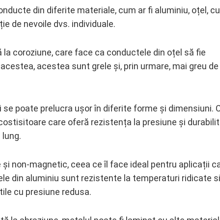
onducte din diferite materiale, cum ar fi aluminiu, oțel, c
ție de nevoile dvs. individuale.
ă la coroziune, care face ca conductele din oțel să fie
acestea, acestea sunt grele și, prin urmare, mai greu de
 se poate prelucra ușor în diferite forme și dimensiuni. 
costisitoare care oferă rezistența la presiune și durabili
 lung.
 și non-magnetic, ceea ce îl face ideal pentru aplicații c
le din aluminiu sunt rezistente la temperaturi ridicate s
atile cu presiune redusa.