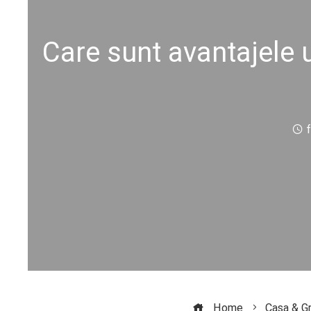
Care sunt avantajele u
f
Home
Casa & G