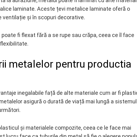
ită la abraziune, metalul poate fi laminat cu alte materia
alice laminate. Aceste țevi metalice laminate oferă o
e ventilație și în scopuri decorative.
e poate fi flexat fără a se rupe sau crăpa, ceea ce îl face
lexibilitate.
rii metalelor pentru productia
antaje inegalabile față de alte materiale cum ar fi plasti
 metalelor asigură o durată de viață mai lungă a sistemul
următori.
plasticul și materialele compozite, ceea ce le face mai
st lucru face ca tuburile din metal să fie o alegere popul