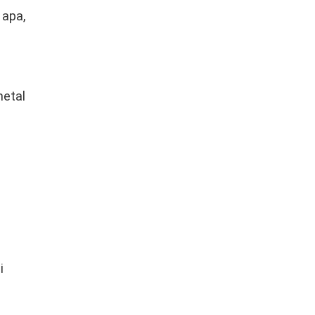
 apa,
metal
i