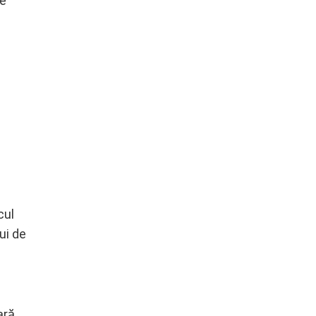
le
cul
ui de
ară