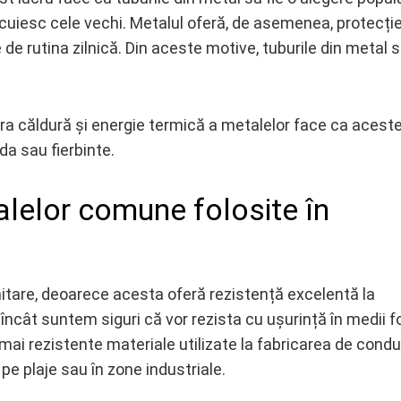
cuiesc cele vechi. Metalul oferă, de asemenea, protecți
e de rutina zilnică. Din aceste motive, tuburile din metal 
a căldură și energie termică a metalelor face ca acest
da sau fierbinte.
alelor comune folosite în
itare, deoarece acesta oferă rezistență excelentă la
l încât suntem siguri că vor rezista cu ușurință în medii f
 mai rezistente materiale utilizate la fabricarea de cond
r, pe plaje sau în zone industriale.