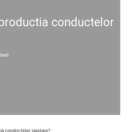
u productia conductelor
Read
tia conductelor sanitare?