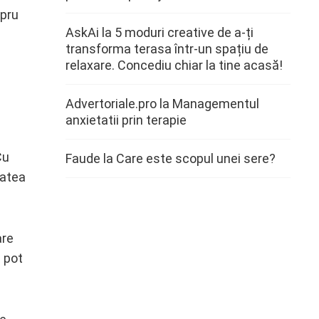
upru
AskAi
la
5 moduri creative de a-ți
transforma terasa într-un spațiu de
relaxare. Concediu chiar la tine acasă!
Advertoriale.pro
la
Managementul
anxietatii prin terapie
Cu
Faude
la
Care este scopul unei sere?
tatea
are
i pot