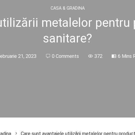
CASA & GRADINA
tilizării metalelor pentr
sanitare?
ebruarie 21, 2023
0 Comments
372
6 Mins 
radina
Care sunt avantajele utilizării metalelor pentru produc