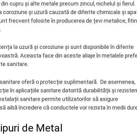
din cupru și alte metale precum zincul, nichelul și fierul.
a coroziune și uzură cauzată de diferite chimicale și apa
unt frecvent folosite în producerea de țevi metalice, fitin
.
ența la uzură și coroziune și sunt disponibile în diferite
voastră. Aceasta face din aceste aliaje în metalele pref
te sanitare.
e sanitare oferă o protecție suplimentară. De asemenea,
e în aplicațiile sanitare datorită durabilității și rezisten
stalații sanitare permite utilizatorilor să asigure
i să aibă încredere că conductele vor rezista în medii dure
Tipuri de Metal